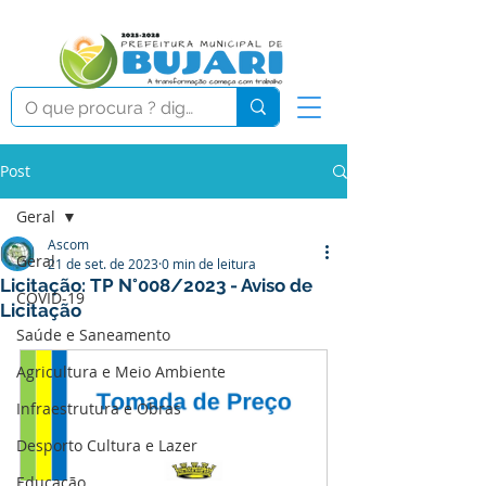
Post
Geral
Ascom
Geral
21 de set. de 2023
0 min de leitura
Licitação: TP N°008/2023 - Aviso de
COVID-19
Licitação
Saúde e Saneamento
Agricultura e Meio Ambiente
Infraestrutura e Obras
Desporto Cultura e Lazer
Educação