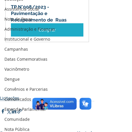
TP N°008/2023 - 
Assistência Social
Pavimentação e 
Nota de Pesar
Recapeamento de  Ruas
Administração e Finanças
Comprar
Institucional e Governo
Campanhas
Datas Comemorativas
Vacinômetro
Dengue
Convênios e Parcerias
Licitações
Comunicados e Avisos
Emenda Parlamentar
Comunidade
Nota Pública