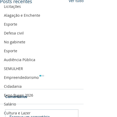
Posts recentes
Ver tudo
Licitações
Alagação e Enchente
Esporte
Defesa civil
No gabinete
Esporte
Audiência Pública
SEMULHER
Empreendedorismo
Cidadania
Expo Bujari 2026
Comentários
Salário
Cultura e Lazer
Escreva um comentário