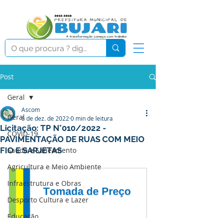
Post
Geral
Ascom
Geral
6 de dez. de 2022
0 min de leitura
Licitação: TP N°010/2022 -
COVID-19
PAVIMENTAÇÃO DE RUAS COM MEIO
FIO E SARJETAS
Saúde e Saneamento
Agricultura e Meio Ambiente
Infraestrutura e Obras
Desporto Cultura e Lazer
Educação