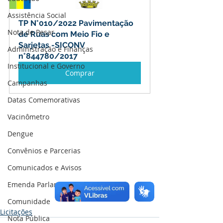
Assistência Social
TP N°010/2022 Pavimentação 
Nota de Pesar
de Ruas com Meio Fio e 
Sarjetas -SICONV 
Administração e Finanças
n°844780/2017
Institucional e Governo
Comprar
Campanhas
Datas Comemorativas
Vacinômetro
Dengue
Convênios e Parcerias
Comunicados e Avisos
Emenda Parlamentar
Comunidade
Licitações
Nota Pública