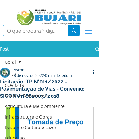
Post
Geral
Ascom
Geral
8 de nov. de 2022
0 min de leitura
Licitação: TP N°011/2022 -
COVID-19
Pavimentação de Vias - Convênio:
SICONV n°882003/2018
Saúde e Saneamento
Agricultura e Meio Ambiente
Infraestrutura e Obras
Desporto Cultura e Lazer
Educação