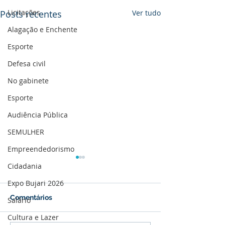
Licitações
Posts recentes
Ver tudo
Alagação e Enchente
Esporte
Defesa civil
No gabinete
Esporte
Audiência Pública
SEMULHER
Empreendedorismo
Cidadania
Expo Bujari 2026
Comentários
Salário
Cultura e Lazer