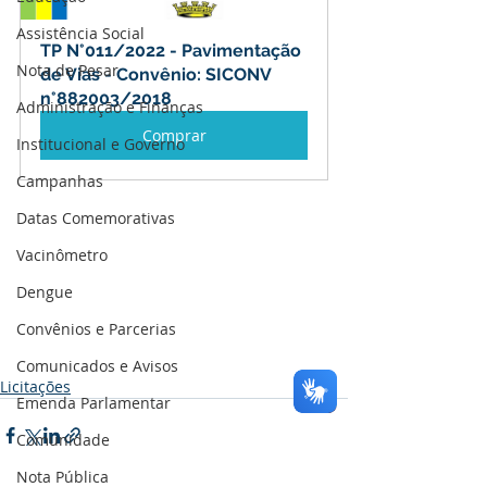
Assistência Social
TP N°011/2022 - Pavimentação 
Nota de Pesar
de Vias - Convênio: SICONV 
n°882003/2018
Administração e Finanças
Comprar
Institucional e Governo
Campanhas
Datas Comemorativas
Vacinômetro
Dengue
Convênios e Parcerias
Comunicados e Avisos
Licitações
Emenda Parlamentar
Comunidade
Nota Pública