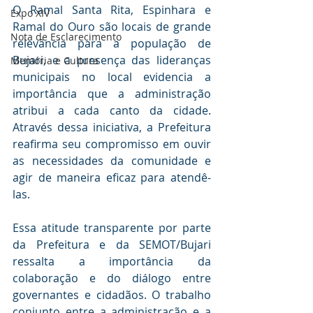
O Ramal Santa Rita, Espinhara e 
Expo XIV
Ramal do Ouro são locais de grande 
Nota de Esclarecimento
relevância para a população de 
Bujari, e a presença das lideranças 
Memória e Cultura
municipais no local evidencia a 
importância que a administração 
atribui a cada canto da cidade. 
Através dessa iniciativa, a Prefeitura 
reafirma seu compromisso em ouvir 
as necessidades da comunidade e 
agir de maneira eficaz para atendê-
las.
Essa atitude transparente por parte 
da Prefeitura e da SEMOT/Bujari 
ressalta a importância da 
colaboração e do diálogo entre 
governantes e cidadãos. O trabalho 
conjunto entre a administração e a 