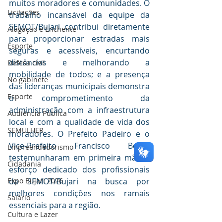
muitos moradores e comunidades. O 
Licitações
trabalho incansável da equipe da 
SEMOT/Bujari contribui diretamente 
Alagação e Enchente
para proporcionar estradas mais 
Esporte
seguras e acessíveis, encurtando 
distâncias e melhorando a 
Defesa civil
mobilidade de todos; e a presença 
No gabinete
das lideranças municipais demonstra 
Esporte
o comprometimento da 
administração com a infraestrutura 
Audiência Pública
local e com a qualidade de vida dos 
SEMULHER
moradores. O Prefeito Padeiro e o 
Vice-Prefeito Francisco Bessa 
Empreendedorismo
testemunharam em primeira mão o 
Cidadania
esforço dedicado dos profissionais 
da SEMOT/Bujari na busca por 
Expo Bujari 2026
melhores condições nos ramais 
Salário
essenciais para a região.
Cultura e Lazer