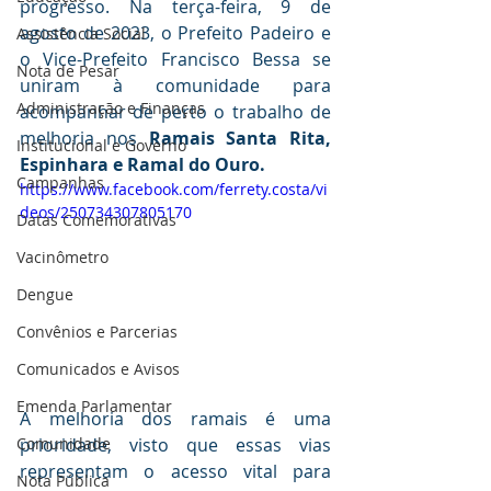
progresso. Na terça-feira, 9 de 
agosto de 2023, o Prefeito Padeiro e 
Assistência Social
o Vice-Prefeito Francisco Bessa se 
Nota de Pesar
uniram à comunidade para 
Administração e Finanças
acompanhar de perto o trabalho de 
melhoria nos 
Ramais Santa Rita, 
Institucional e Governo
Espinhara e Ramal do Ouro.
Campanhas
https://www.facebook.com/ferrety.costa/vi
deos/250734307805170
Datas Comemorativas
Vacinômetro
Dengue
Convênios e Parcerias
Comunicados e Avisos
Emenda Parlamentar
A melhoria dos ramais é uma 
prioridade, visto que essas vias 
Comunidade
representam o acesso vital para 
Nota Pública