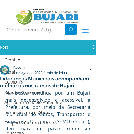
Post
Geral
Ascom
Geral
9 de ago. de 2023
1 min de leitura
Lideranças Municipais acompanham
COVID-19
melhorias nos ramais de Bujari
Saúde e Saneamento
Na busca contínua por um Bujari 
mais desenvolvido e acessível, a 
Agricultura e Meio Ambiente
Prefeitura, por meio da Secretaria 
Infraestrutura e Obras
Municipal de Obras, Transportes e 
Serviços Urbanos (SEMOT/Bujari), 
Desporto Cultura e Lazer
deu mais um passo rumo ao 
Educação