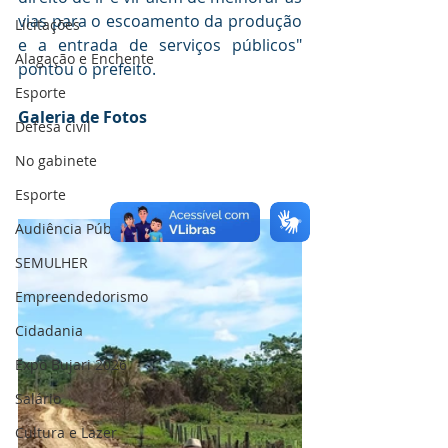
vias para o escoamento da produção 
Licitações
e a entrada de serviços públicos" 
Alagação e Enchente
pontou o prefeito.
Esporte
Galeria de Fotos
Defesa civil
No gabinete
Esporte
Audiência Pública
SEMULHER
Empreendedorismo
Cidadania
Expo Bujari 2026
Salário
Cultura e Lazer