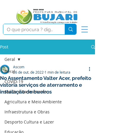
Post
Geral
Ascom
Geral
26 de out. de 2022
1 min de leitura
No Assentamento Valter Acer, prefeito
COVID-19
vistoria serviços de aterramento e
instalação de bueiros
Saúde e Saneamento
Agricultura e Meio Ambiente
Infraestrutura e Obras
Desporto Cultura e Lazer
Educação