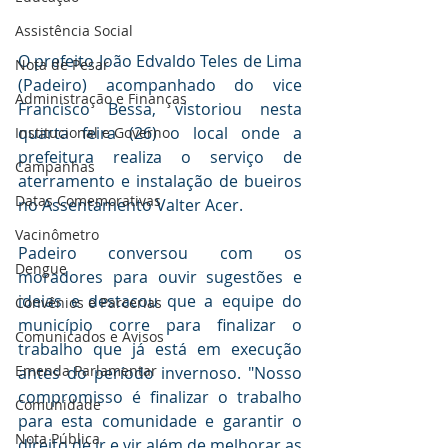
Assistência Social
O prefeito João Edvaldo Teles de Lima 
Nota de Pesar
(Padeiro) acompanhado do vice 
Administração e Finanças
Francisco Bessa, vistoriou nesta 
quarta feira (26) o local onde a 
Institucional e Governo
prefeitura realiza o serviço de 
Campanhas
aterramento e instalação de bueiros 
Datas Comemorativas
no Assentamento Valter Acer.
Vacinômetro
Padeiro conversou com os 
Dengue
moradores para ouvir sugestões e 
ideias e destacou que a equipe do 
Convênios e Parcerias
município corre para finalizar o 
Comunicados e Avisos
trabalho que já está em execução 
Emenda Parlamentar
antes do período invernoso. "Nosso 
compromisso é finalizar o trabalho 
Comunidade
para esta comunidade e garantir o 
Nota Pública
direito de ir e vir além de melhorar as 