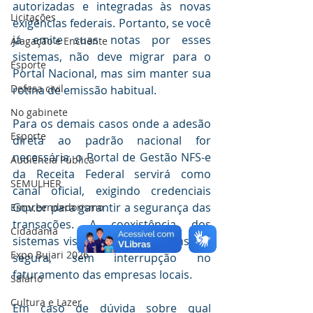
autorizadas e integradas às novas 
Licitações
exigências federais. Portanto, se você 
já emite suas notas por esses 
Alagação e Enchente
sistemas, não deve migrar para o 
Esporte
Portal Nacional, mas sim manter sua 
Defesa civil
rotina de emissão habitual.
No gabinete
Para os demais casos onde a adesão 
Esporte
direta ao padrão nacional for 
necessária, o Portal de Gestão NFS-e 
Audiência Pública
da Receita Federal servirá como 
SEMULHER
canal oficial, exigindo credenciais 
Gov.br para garantir a segurança das 
Empreendedorismo
transações. A coexistência dos 
Cidadania
sistemas visa garantir uma transição 
Expo Bujari 2026
segura, sem interrupção no 
faturamento das empresas locais.
Salário
Cultura e Lazer
Em caso de dúvida sobre qual 