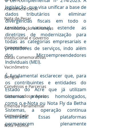
a Lei Complementar nº 214/2025. A 
legislação, que visa unificar a base de 
Assistência Social
dados tributários e eliminar 
Nota de Pesar
divergências fiscais em todo o 
território nacional, estende as 
Administração e Finanças
diretrizes de modernização para 
Institucional e Governo
todas as categorias empresariais e 
Campanhas
prestadores de serviços, indo além 
dos Microempreendedores 
Datas Comemorativas
Individuais (MEI).
Vacinômetro
É fundamental esclarecer que, para 
Dengue
os contribuintes e entidades do 
Convênios e Parcerias
Estado do Acre que já utilizam 
sistemas próprios homologados, 
Comunicados e Avisos
como o e-Nota ou Nota Fly da Betha 
Emenda Parlamentar
Sistemas, a operação continua 
Comunidade
inalterada. Essas plataformas 
permanecem plenamente 
Nota Pública