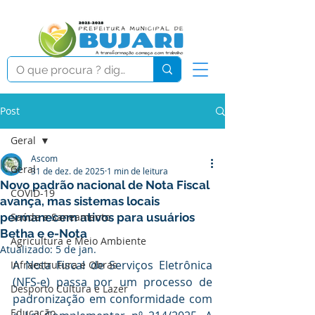
Post
Geral
Ascom
Geral
31 de dez. de 2025
1 min de leitura
Novo padrão nacional de Nota Fiscal
COVID-19
avança, mas sistemas locais
permanecem ativos para usuários
Saúde e Saneamento
Betha e e-Nota
Agricultura e Meio Ambiente
Atualizado:
5 de jan.
A Nota Fiscal de Serviços Eletrônica 
Infraestrutura e Obras
(NFS-e) passa por um processo de 
Desporto Cultura e Lazer
padronização em conformidade com 
Educação