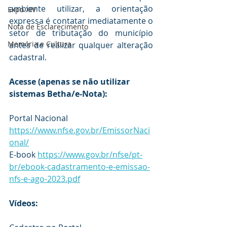
ambiente utilizar, a orientação 
Expo XIV
expressa é contatar imediatamente o 
Nota de Esclarecimento
setor de tributação do município 
Memória e Cultura
antes de realizar qualquer alteração 
cadastral.
Acesse (apenas se não utilizar 
sistemas Betha/e-Nota):
Portal Nacional 
https://www.nfse.gov.br/EmissorNaci
onal/
E-book 
https://www.gov.br/nfse/pt-
br/ebook-cadastramento-e-emissao-
nfs-e-ago-2023.pdf
Vídeos: