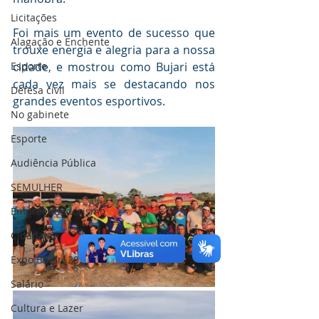
Licitações
Foi mais um evento de sucesso que 
Alagação e Enchente
trouxe energia e alegria para a nossa 
cidade, e mostrou como Bujari está 
Esporte
cada vez mais se destacando nos 
Defesa civil
grandes eventos esportivos. 
No gabinete
Esporte
Audiência Pública
SEMULHER
Empreendedorismo
Cidadania
Expo Bujari 2026
Salário
Cultura e Lazer