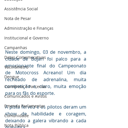
Assistência Social
Nota de Pesar
Administração e Finanças
Institucional e Governo
Campanhas
Neste domingo, 03 de novembro, a 
Datas Comemorativas
cidade de Bujari foi palco para a 
emocionante final do Campeonato 
Vacinômetro
de Motocross Acreano! Um dia 
Dengue
recheado de adrenalina, muita 
competição e, claro, muita emoção 
Convênios e Parcerias
para os fãs do esporte.
Comunicados e Avisos
Emenda Parlamentar
A pista ferveu e os pilotos deram um 
show de habilidade e coragem, 
Comunidade
deixando a galera vibrando a cada 
Nota Pública
manobra.