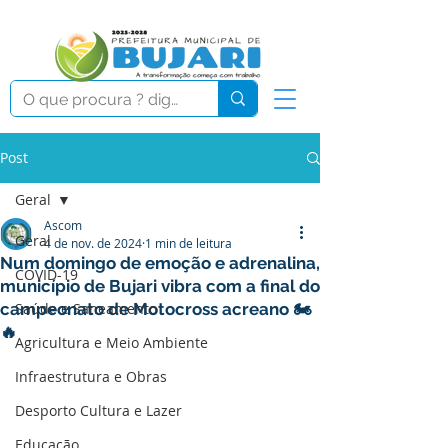
Post
Geral
Ascom
Geral
4 de nov. de 2024
1 min de leitura
Num domingo de emoção e adrenalina,
COVID-19
município de Bujari vibra com a final do
campeonato de Motocross acreano 🏍️
Saúde e Saneamento
🔥
Agricultura e Meio Ambiente
Infraestrutura e Obras
Desporto Cultura e Lazer
Educação