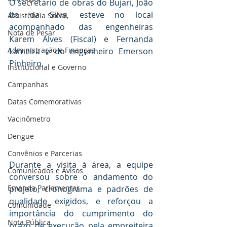
O secretário de obras do Bujari, João 
Ito da Silva, esteve no local 
Assistência Social
acompanhado das engenheiras 
Nota de Pesar
Karem Alves (Fiscal) e Fernanda 
Administração e Finanças
Lameira e do engenheiro Emerson 
Pinheiro.
Institucional e Governo
Campanhas
Datas Comemorativas
Vacinômetro
Dengue
Convênios e Parcerias
Durante a visita à área, a equipe 
Comunicados e Avisos
conversou sobre o andamento do 
Emenda Parlamentar
projeto, cronograma e padrões de 
qualidade exigidos, e reforçou a 
Comunidade
importância do cumprimento do 
Nota Pública
prazo de execução pela empreiteira 