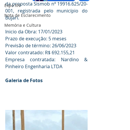
da proposta Sismob nº 19916.625/20-
Expo XIV
001, registrada pelo município do 
Nota de Esclarecimento
Bujari.
Memória e Cultura
Inicio da Obra: 17/01/2023
Prazo de execução: 5 meses
Previsão de término: 26/06/2023 
Valor contratado: R$ 692.155,21
Empresa contratada: Nardino & 
Pinheiro Engenharia LTDA
Galeria de Fotos