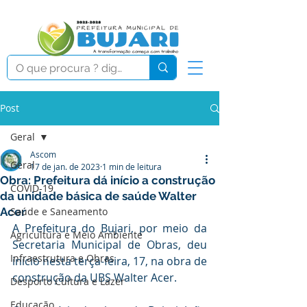
Post
Geral
Ascom
Geral
17 de jan. de 2023
1 min de leitura
Obra: Prefeitura dá início a construção
COVID-19
da unidade básica de saúde Walter
Acer
Saúde e Saneamento
A Prefeitura do Bujari, por meio da 
Agricultura e Meio Ambiente
Secretaria Municipal de Obras, deu 
Infraestrutura e Obras
início nesta terça-feira, 17, na obra de 
construção da UBS Walter Acer.
Desporto Cultura e Lazer
Educação