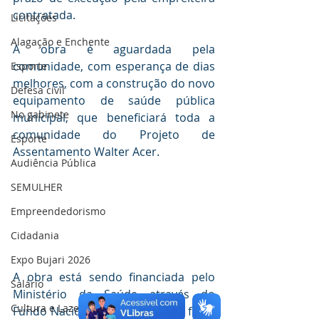
contratada. 
Licitações
Alagação e Enchente
A obra é aguardada pela 
comunidade, com esperança de dias 
Esporte
melhores, com a construção do novo 
Defesa civil
equipamento de saúde pública 
No gabinete
municipal, que beneficiará toda a 
comunidade do Projeto de 
Esporte
Assentamento Walter Acer.
Audiência Pública
SEMULHER
Empreendedorismo
Cidadania
Expo Bujari 2026
A obra está sendo financiada pelo 
Salário
Ministério da Saúde através do 
Cultura e Lazer
Fundo Nacional da Saúde (FNS), fruto 