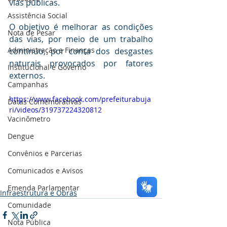
vias públicas.
Assistência Social
O objetivo é melhorar as condições 
Nota de Pesar
das vias, por meio de um trabalho 
Administração e Finanças
contínuo, por conta dos desgastes 
naturais provocados por fatores 
Institucional e Governo
externos.
Campanhas
https://www.facebook.com/prefeiturabuja
Datas Comemorativas
ri/videos/319737224320812
Vacinômetro
Dengue
Convênios e Parcerias
Comunicados e Avisos
Emenda Parlamentar
Infraestrutura e Obras
Comunidade
Nota Pública