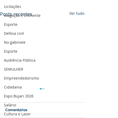
Licitações
Posts recentes
Ver tudo
Alagação e Enchente
Esporte
Defesa civil
No gabinete
Esporte
Audiência Pública
SEMULHER
Empreendedorismo
Cidadania
Expo Bujari 2026
Salário
Comentários
Cultura e Lazer