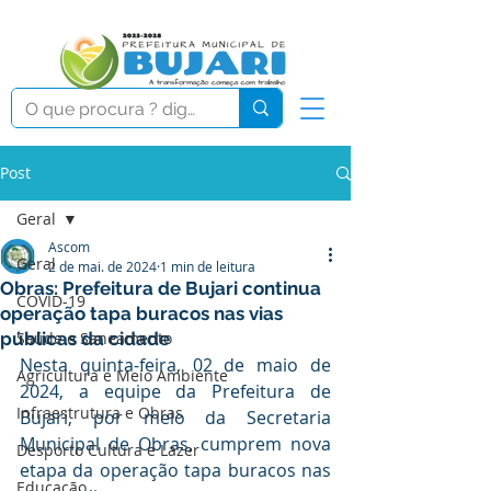
Post
Geral
Ascom
Geral
2 de mai. de 2024
1 min de leitura
Obras: Prefeitura de Bujari continua
COVID-19
operação tapa buracos nas vias
públicas da cidade
Saúde e Saneamento
Nesta quinta-feira, 02 de maio de 
Agricultura e Meio Ambiente
2024, a equipe da Prefeitura de 
Infraestrutura e Obras
Bujari, por meio da Secretaria 
Municipal de Obras, cumprem nova 
Desporto Cultura e Lazer
etapa da operação tapa buracos nas 
Educação