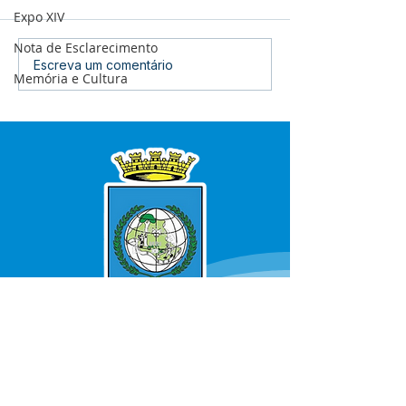
Expo XIV
Nota de Esclarecimento
Prefeitura inicia
Prefeitura de B
Escreva um comentário
Memória e Cultura
revitalização da Praça
inaugura refor
Adalberto Mendes
Centro de Saú
Pereira
Raimunda Porfí
quinta-feira