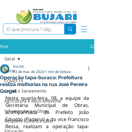
Post
Geral
Ascom
Geral
13 de mai. de 2024
1 min de leitura
Operação tapa-buraco: Prefeitura
COVID-19
realiza melhorias na rua José Pereira
Gurgel
Saúde e Saneamento
Nesta quarta-feira, 08, a equipe da 
Agricultura e Meio Ambiente
Secretária Municipal de Obras, 
Infraestrutura e Obras
acompanhada do Prefeito João 
Edvaldo (Padeiro) e do vice Francisco 
Desporto Cultura e Lazer
Bessa, realizam a operação tapa-
Educação