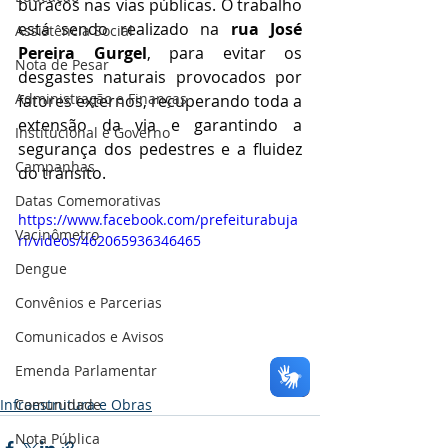
buracos nas vias públicas. O trabalho 
está sendo realizado na 
rua José 
Assistência Social
Pereira Gurgel
, para evitar os 
Nota de Pesar
desgastes naturais provocados por 
Administração e Finanças
fatores externos, recuperando toda a 
extensão da via e garantindo a 
Institucional e Governo
segurança dos pedestres e a fluidez 
Campanhas
do trânsito.
Datas Comemorativas
https://www.facebook.com/prefeiturabuja
Vacinômetro
ri/videos/462065936346465
Dengue
Convênios e Parcerias
Comunicados e Avisos
Emenda Parlamentar
Infraestrutura e Obras
Comunidade
Nota Pública