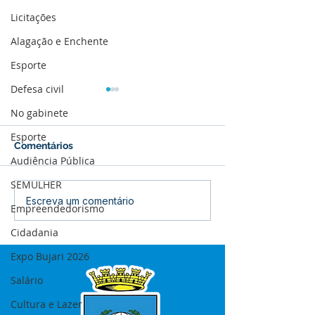
Licitações
Alagação e Enchente
Esporte
Defesa civil
No gabinete
Esporte
Comentários
Audiência Pública
SEMULHER
12 de junho: Feliz Dia
04 de junho: Di
Escreva um comentário
Empreendedorismo
dos Namorados!
Corpus Christi
Cidadania
Expo Bujari 2026
Salário
Cultura e Lazer