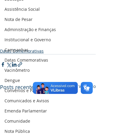
Assistência Social
Nota de Pesar
Administração e Finanças
Institucional e Governo
Campanhas
Datas Comemorativas
Datas Comemorativas
Vacinômetro
Dengue
Posts recentes
Ver tudo
Convênios e Parcerias
Comunicados e Avisos
Emenda Parlamentar
Comunidade
Nota Pública