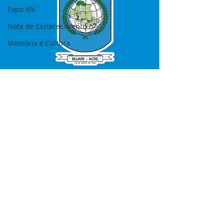
Expo XIV
Nota de Esclarecimento
Memória e Cultura
SERVIÇO DE ATENDIMENTO AO 
CIDADÃO (SIC) E OUVIDORIA
Prefeitura de Bujari - Estado do Acre
CNPJ 84.306.620/0001-43
💻Acesso online: 
SIC 
| 
Fale Conosco
 | 
Ouvidoria
|
Portal de Transparência
📱Fone: +55 (68) 99935-1504 
(Responsável 
Ana Paula Diniz
)
🏢 Rua: José Acrisio Alves de Melo e 
Silva, Cerâmica nº10, CEP: 69.926-072 
Bujari Acre.
📅 Segunda a sexta, das 7h às 13h 