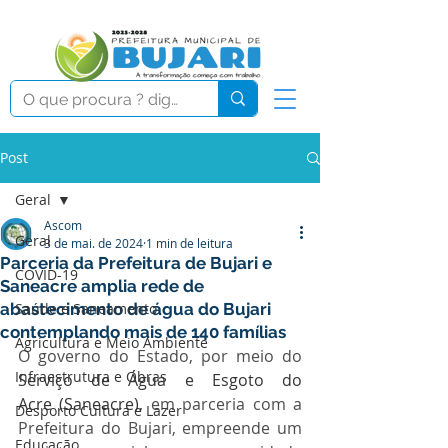
Post
Geral
Ascom
Geral
3 de mai. de 2024
1 min de leitura
Parceria da Prefeitura de Bujari e
COVID-19
Saneacre amplia rede de
abastecimento de água do Bujari
Saúde e Saneamento
contemplando mais de 140 famílias
Agricultura e Meio Ambiente
O governo do Estado, por meio do 
Infraestrutura e Obras
Serviço de Água e Esgoto do 
Acre (Saneacre), 
em parceria com a 
Desporto Cultura e Lazer
Prefeitura do Bujari, empreende um 
Educação