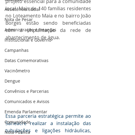
projeto essencial para a comunidade 
local. Mais de 140 famílias residentes 
Assistência Social
no Loteamento Maia e no bairro João 
Nota de Pesar
Borges estão sendo beneficiadas 
Administração e Finanças
com a implantação da rede de 
abastecimento de água.
Institucional e Governo
Campanhas
Datas Comemorativas
Vacinômetro
Dengue
Convênios e Parcerias
Comunicados e Avisos
Emenda Parlamentar
Essa parceria estratégica permite ao 
Comunidade
Saneacre realizar a instalação das 
tubulações e ligações hidráulicas, 
Nota Pública