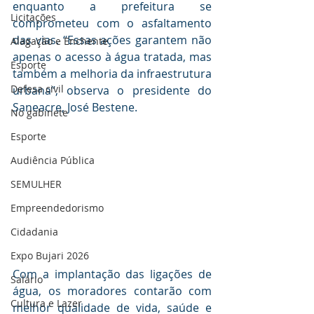
enquanto a prefeitura se 
Licitações
comprometeu com o asfaltamento 
das vias. “Essas ações garantem não 
Alagação e Enchente
apenas o acesso à água tratada, mas 
Esporte
também a melhoria da infraestrutura 
Defesa civil
urbana”, observa o presidente do 
Saneacre, José Bestene.
No gabinete
Esporte
Audiência Pública
SEMULHER
Empreendedorismo
Cidadania
Expo Bujari 2026
Com a implantação das ligações de 
Salário
água, os moradores contarão com 
Cultura e Lazer
melhor qualidade de vida, saúde e 