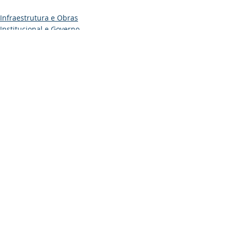
Infraestrutura e Obras
Institucional e Governo
Posts recentes
Ver tudo