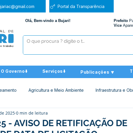
jariac@gmail.com
Portal da Transparência
Olá, Bem-vindo a Bujari!
Prefeito
P
Vice
Apare
O Governo⬇️
Serviços⬇️
T
Publicações 🔽
neamento
Agricultura e Meio Ambiente
Infraestrutura e Ob
 de 2025
0 min de leitura
ucação
Assistência Social
Nota de Pesar
Administra
5 - AVISO DE RETIFICAÇÃO DE