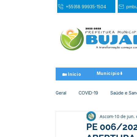
+55(68 99935-1504
pmbu
Município⬇️
🏡 Início
Geral
COVID-19
Saúde e Sa
Ascom
10 de jun.
Desporto Cultura e Lazer
Ed
PE 006/202