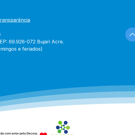
Transparência
)
CEP: 69.926-072 Bujari Acre.
mingos e feriados)
ída com amor pela Decorp.