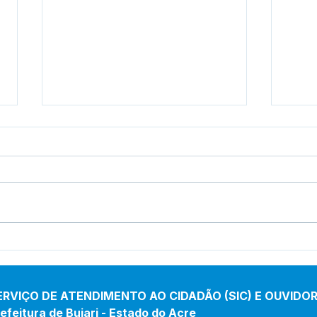
Cotação de Preço - Aviso
Conc
de Cotação de Preço
004/
Lici
ERVIÇO DE ATENDIMENTO AO CIDADÃO (SIC) E OUVIDOR
efeitura de Bujari - Estado do Acre