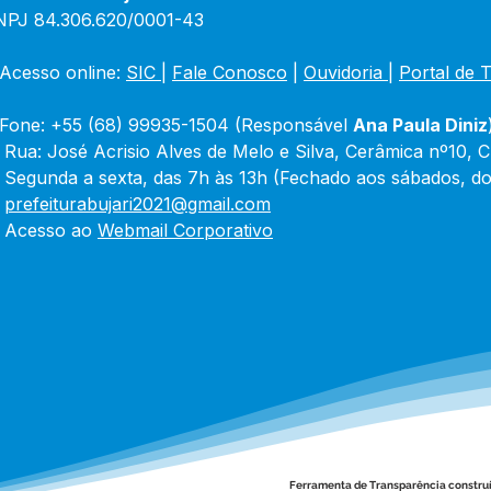
NPJ 84.306.620/0001-43
Acesso online: 
SIC 
| 
Fale Conosco
 | 
Ouvidoria
|
Portal de 
Fone: +55 (68) 99935-1504 (Responsável 
Ana Paula Diniz
 Rua: José Acrisio Alves de Melo e Silva, Cerâmica nº10, 
 Segunda a sexta, das 7h às 13h (Fechado aos sábados, do
 
prefeiturabujari2021@gmail.com
 Acesso ao 
Webmail Corporativo
Ferramenta de Transparência constru