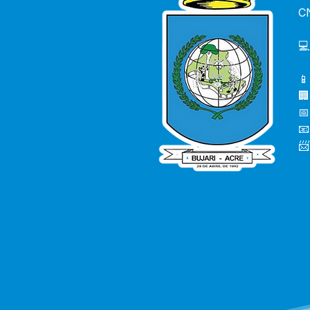
C
💻
📱
🏢
📅
📧
📨