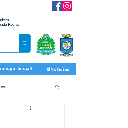
adeiro
cida Rocha
ransparência⬇️
📰Notícias
ras
ção e Finanças