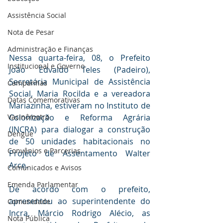
Assistência Social
Nota de Pesar
Administração e Finanças
Nessa quarta-feira, 08, o Prefeito 
Institucional e Governo
João Edvaldo Teles (Padeiro), 
Secretária Municipal de Assistência 
Campanhas
Social, Maria Rocilda e a vereadora 
Datas Comemorativas
Mariazinha, estiveram no Instituto de 
Colonização e Reforma Agrária 
Vacinômetro
(INCRA) para dialogar a construção 
Dengue
de 50 unidades habitacionais no 
Convênios e Parcerias
Projeto de Assentamento Walter 
Arce.
Comunicados e Avisos
Emenda Parlamentar
De acordo com o prefeito, 
apresentou ao superintendente do 
Comunidade
Incra, Márcio Rodrigo Alécio, as 
Nota Pública