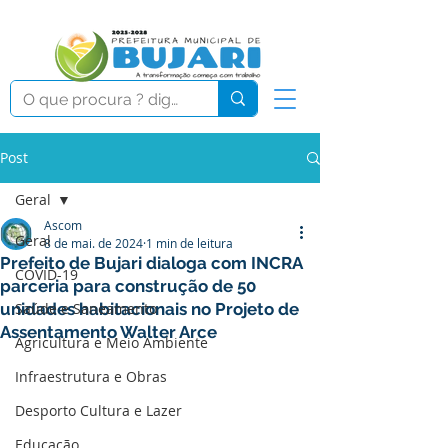
Post
Geral
Ascom
Geral
8 de mai. de 2024
1 min de leitura
Prefeito de Bujari dialoga com INCRA
COVID-19
parceria para construção de 50
unidades habitacionais no Projeto de
Saúde e Saneamento
Assentamento Walter Arce
Agricultura e Meio Ambiente
Infraestrutura e Obras
Desporto Cultura e Lazer
Educação