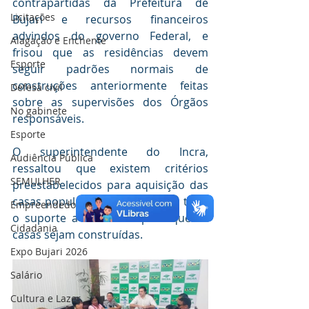
contrapartidas da Prefeitura de 
Licitações
Bujari e recursos financeiros 
advindos do governo Federal, e 
Alagação e Enchente
frisou que as residências devem 
Esporte
seguir padrões normais de 
construções anteriormente feitas 
Defesa civil
sobre as supervisões dos Órgãos 
No gabinete
responsáveis. 
Esporte
O superintendente do Incra, 
Audiência Pública
ressaltou que existem critérios 
SEMULHER
preestabelecidos para aquisição das 
casas populares e o órgão dará todo 
Empreendedorismo
o suporte a Prefeitura para que as 
Cidadania
casas sejam construídas.
Expo Bujari 2026
Salário
Cultura e Lazer