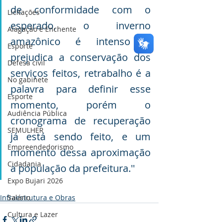
de conformidade com o 
Licitações
esperado, o inverno 
Alagação e Enchente
amazônico é intenso e 
Esporte
prejudica a conservação dos 
Defesa civil
serviços feitos, retrabalho é a 
No gabinete
palavra para definir esse 
Esporte
momento, porém o 
Audiência Pública
cronograma de recuperação 
SEMULHER
já está sendo feito, e um 
Empreendedorismo
momento dessa aproximação 
Cidadania
a população da prefeitura.''
Expo Bujari 2026
Salário
Infraestrutura e Obras
Cultura e Lazer