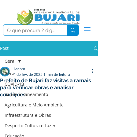
Post
Geral
Ascom
Geral
4 de fev. de 2025
1 min de leitura
Prefeito de Bujari faz visitas a ramais
COVID-19
para verificar obras e analisar
condições
Saúde e Saneamento
Agricultura e Meio Ambiente
Infraestrutura e Obras
Desporto Cultura e Lazer
Educação