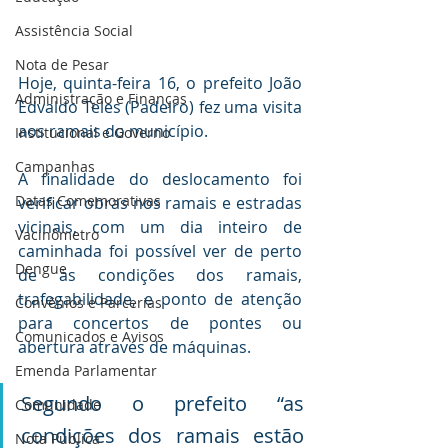
Assistência Social
Nota de Pesar
Hoje, quinta-feira 16, o prefeito João 
Administração e Finanças
Edvaldo Teles (Padeiro) fez uma visita 
aos ramais do município.
Institucional e Governo
Campanhas
A finalidade do deslocamento foi 
Datas Comemorativas
verificar obras nos ramais e estradas 
vicinais, com um dia inteiro de 
Vacinômetro
caminhada foi possível ver de perto 
Dengue
de às condições dos ramais, 
trafegabilidade, e ponto de atenção 
Convênios e Parcerias
para concertos de pontes ou 
Comunicados e Avisos
abertura através de máquinas. 
Emenda Parlamentar
Segundo o prefeito “as 
Comunidade
condições dos ramais estão 
Nota Pública