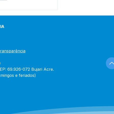
eitura de Bujari
gura reforma do Centro
Saúde Raimunda
írio nesta quinta-feira
IA
Transparência
)
CEP: 69.926-072 Bujari Acre.
mingos e feriados)