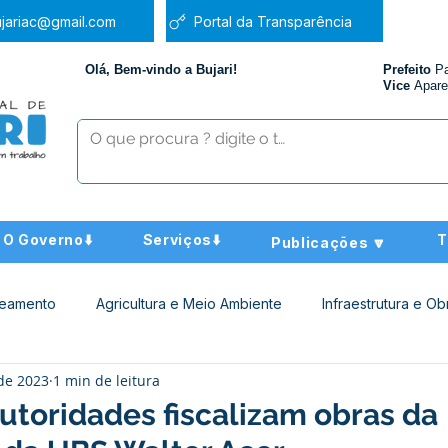
jariac@gmail.com
Portal da Transparência
Olá, Bem-vindo a Bujari!
Prefeito
P
Vice
Apare
O Governo⬇️
Serviços⬇️
T
Publicações 🔽
neamento
Agricultura e Meio Ambiente
Infraestrutura e Ob
 de 2023
1 min de leitura
ucação
Assistência Social
Nota de Pesar
Administra
autoridades fiscalizam obras da