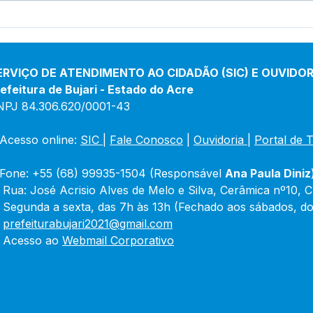
Prefeitura inicia
Pref
revitalização da Praça
inau
Adalberto Mendes Pereira
de 
Porf
ERVIÇO DE ATENDIMENTO AO CIDADÃO (SIC) E OUVIDOR
efeitura de Bujari - Estado do Acre
NPJ 84.306.620/0001-43
Acesso online: 
SIC 
| 
Fale Conosco
 | 
Ouvidoria
|
Portal de 
Fone: +55 (68) 99935-1504 (Responsável 
Ana Paula Diniz
 Rua: José Acrisio Alves de Melo e Silva, Cerâmica nº10, 
 Segunda a sexta, das 7h às 13h (Fechado aos sábados, do
 
prefeiturabujari2021@gmail.com
 Acesso ao 
Webmail Corporativo