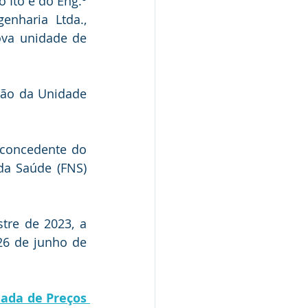
 Ito e do Eng.º 
nharia Ltda., 
ova unidade de 
ção da Unidade 
 concedente do 
a Saúde (FNS) 
re de 2023, a 
26 de junho de 
ada de Preços 