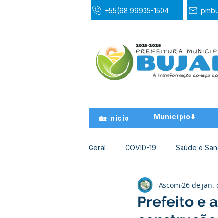
+55(68 99935-1504
pmbu
Município⬇️
🏡 Início
Geral
COVID-19
Saúde e Sa
Ascom
26 de jan.
Desporto Cultura e Lazer
Ed
Prefeito e 