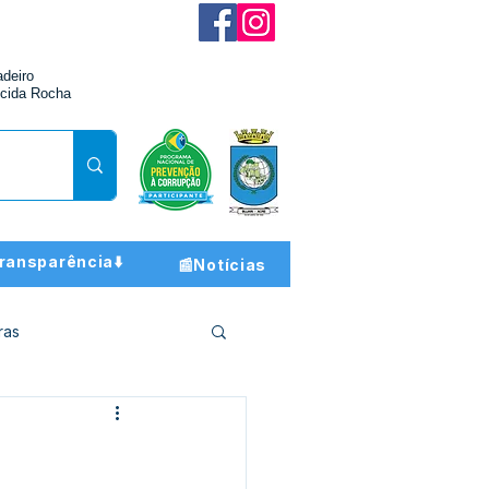
adeiro
cida Rocha
ransparência⬇️
📰Notícias
ras
ção e Finanças