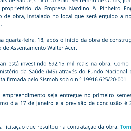
ais de Saúde, Chico do Polo, Secretário de Obras, João
 proprietário da Empresa Nardino & Pinheiro Enge
ro de obra, instalado no local que será erguido a n
.
 quarta-feira, 18, após o início da obra de constru
o de Assentamento Walter Acer. 
jari está investindo 692,15 mil reais na obra. Como
nistério da Saúde (MS) através do Fundo Nacional d
ta firmada pelo Sismob sob o n.º 19916.625/20-001.
o empreendimento seja entregue no primeiro semest
timo dia 17 de janeiro e a previsão de conclusão é 
 licitação que resultou na contratação da obra:
Tom