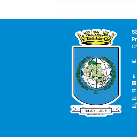
Prefeito acompanha início
das obras no Ramal Abib
Cury: mais segurança e
apoio aos produtores rurais
S
Pr
C
💻
📱
🏢
📅
📧
📨