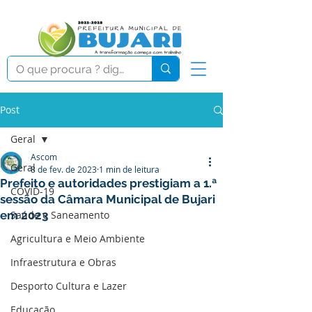
Post
Geral
Ascom
Geral
8 de fev. de 2023
1 min de leitura
Prefeito e autoridades prestigiam a 1.ª
COVID-19
sessão da Câmara Municipal de Bujari
em 2023
Saúde e Saneamento
Agricultura e Meio Ambiente
Infraestrutura e Obras
Desporto Cultura e Lazer
Educação