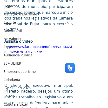
secretários municipais e servidores 
Licitações
públicos do município, participaram 
da sessão solene que marcou o início 
Alagação e Enchente
dos trabalhos legislativos da Câmara 
Esporte
Municipal de Bujari para o exercício 
de 2023.
Defesa civil
No gabinete
Assista o vídeo
https://www.facebook.com/ferrety.costa/vi
Esporte
deos/596781091792576
Audiência Pública
SEMULHER
Empreendedorismo
Cidadania
O chefe do executivo municipal, 
Expo Bujari 2026
Prefeito Padeiro, desejou um ótimo 
Salário
ano de trabalho ao Legislativo e em 
seu discurso, defendeu a harmonia e 
Cultura e Lazer