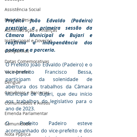
Assistência Social
Nota de Pesar
Prefeito João Edvaldo (Padeiro) 
prestigia a primeira sessão da 
Administração e Finanças
Câmara Municipal de Bujari e 
Institucional e Governo
reafirma a independência dos 
poderes e a parceria.
Campanhas
Datas Comemorativas
O Prefeito João Edvaldo (Padeiro) e o 
vice-prefeito Francisco Bessa, 
Vacinômetro
participam da solenidade de 
Dengue
abertura dos trabalhos da Câmara 
Convênios e Parcerias
Municipal de Bujari, que deu início 
aos trabalhos do legislativo para o 
Comunicados e Avisos
ano de 2023. 
Emenda Parlamentar
O Prefeito Padeiro esteve 
Comunidade
acompanhado do vice-prefeito e dos 
Nota Pública