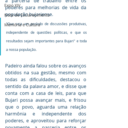
a parceria de trabalho entre os 
Expo XIV
poderes para melhorias de vida da 
população bujariense.
Nota de Esclarecimento
"Que seja um período de discussões produtivas, 
Memória e Cultura
independente de questões políticas, e que os 
resultados sejam importantes para Bujari" e toda 
a nossa população.
Padeiro ainda falou sobre os avanços 
obtidos na sua gestão, mesmo com 
todas as dificuldades, destacou o 
sentido da palavra amor, e disse que 
conta com a casa de leis, para que 
Bujari possa avançar mais, e frisou 
que o povo, aguarda uma relação 
harmônia e independente dos 
poderes, e aproveitou para reforçar 
novamente a parceria entre os 