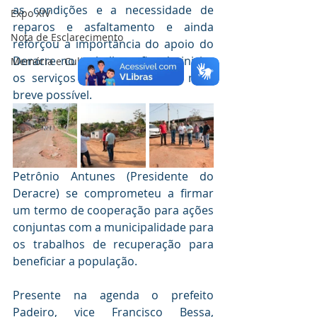
as condições e a necessidade de 
Expo XIV
reparos e asfaltamento e ainda 
Nota de Esclarecimento
reforçou a importância do apoio do 
Deracre no trabalho, afim de iniciar 
Memória e Cultura
os serviços de recuperação o mais 
breve possível.
Petrônio Antunes (Presidente do 
Deracre) se comprometeu a firmar 
um termo de cooperação para ações 
conjuntas com a municipalidade para 
os trabalhos de recuperação para 
beneficiar a população.
Presente na agenda o prefeito 
Padeiro, vice Francisco Bessa, 