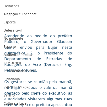
Licitações
Alagação e Enchente
Esporte
Defesa civil
Atendendo ao pedido do prefeito 
No gabinete
Padeiro, o Governador Gladson 
Esporte
Cameli enviou para Bujari nesta 
quinta-feira, 2, o Presidente do 
Audiência Pública
Departamento de Estradas de 
SEMULHER
Rodagens do Acre (Deracre), Eng. 
Petrônio Antunes.
Empreendedorismo
Cidadania
Os gestores se reunião pela manhã, 
Expo Bujari 2026
no Bujari, e após o café da manhã 
ofertado pelo chefe do executivo, as 
Salário
autoridades visitaram algumas ruas 
Cultura e Lazer
do município e o prefeito apresentou 