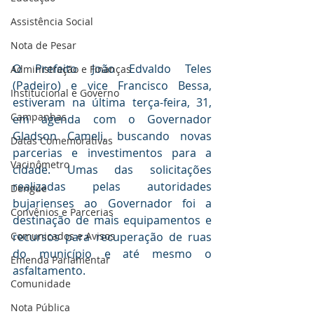
Assistência Social
Nota de Pesar
O Prefeito João Edvaldo Teles 
Administração e Finanças
(Padeiro) e vice Francisco Bessa, 
Institucional e Governo
estiveram na última terça-feira, 31, 
Campanhas
em agenda com o Governador 
Gladson Cameli, buscando novas 
Datas Comemorativas
parcerias e investimentos para a 
Vacinômetro
cidade. Umas das solicitações 
realizadas pelas autoridades 
Dengue
bujarienses ao Governador foi a 
Convênios e Parcerias
destinação de mais equipamentos e 
recursos para recuperação de ruas 
Comunicados e Avisos
do município e até mesmo o 
Emenda Parlamentar
asfaltamento.
Comunidade
Nota Pública