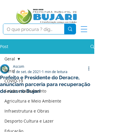
Post
Geral
Ascom
Geral
2 de set. de 2021
1 min de leitura
Prefeito e Presidente do Deracre,
COVID-19
anunciam parceria para recuperação
de ruas no Bujari
Saúde e Saneamento
Agricultura e Meio Ambiente
Infraestrutura e Obras
Desporto Cultura e Lazer
Educação