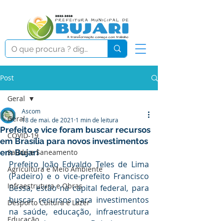
Post
Geral
Ascom
Geral
18 de mai. de 2021
1 min de leitura
Prefeito e vice foram buscar recursos
COVID-19
em Brasília para novos investimentos
em Bujari
Saúde e Saneamento
Prefeito João Edvaldo Teles de Lima 
Agricultura e Meio Ambiente
(Padeiro) e o vice-prefeito Francisco 
Infraestrutura e Obras
Bessa, estão na capital federal, para 
buscar recursos para investimentos 
Desporto Cultura e Lazer
na saúde, educação, infraestrutura 
Educação