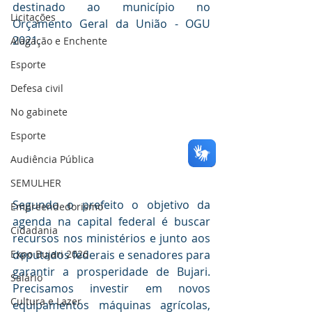
destinado ao município no 
Licitações
Orçamento Geral da União - OGU 
2021.
Alagação e Enchente
Esporte
Defesa civil
No gabinete
Esporte
Audiência Pública
SEMULHER
Segundo o prefeito o objetivo da 
Empreendedorismo
agenda na capital federal é buscar 
Cidadania
recursos nos ministérios e junto aos 
Expo Bujari 2026
deputados federais e senadores para 
garantir a prosperidade de Bujari. 
Salário
Precisamos investir em novos 
Cultura e Lazer
equipamentos máquinas agrícolas, 