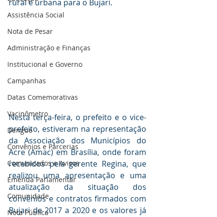
rural e urbana para o Bujari. 
Assistência Social
Nota de Pesar
Administração e Finanças
Institucional e Governo
Campanhas
Datas Comemorativas
Vacinômetro
Nesta terça-feira, o prefeito e o vice-
prefeito, estiveram na representação 
Dengue
da Associação dos Municípios do 
Convênios e Parcerias
Acre (Amac) em Brasília, onde foram 
recebidos pela gerente Regina, que 
Comunicados e Avisos
realizou uma apresentação e uma 
Emenda Parlamentar
atualização da situação dos 
Comunidade
convênios e contratos firmados com 
Bujari de 2017 a 2020 e os valores já 
Nota Pública