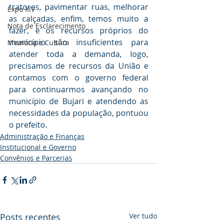
tratores, pavimentar ruas, melhorar 
Expo XIV
as calçadas, enfim, temos muito a 
Nota de Esclarecimento
fazer, e os recursos próprios do 
município são insuficientes para 
Memória e Cultura
atender toda a demanda, logo, 
precisamos de recursos da União e 
contamos com o governo federal 
para continuarmos avançando no 
município de Bujari e atendendo as 
necessidades da população, pontuou 
o prefeito.
Administração e Finanças
Institucional e Governo
Convênios e Parcerias
Posts recentes
Ver tudo