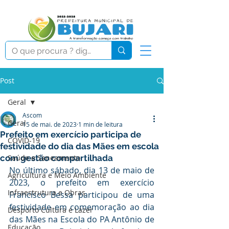
Post
Geral
Ascom
Geral
15 de mai. de 2023
1 min de leitura
Prefeito em exercício participa de
COVID-19
festividade do dia das Mães em escola
com gestão compartilhada
Saúde e Saneamento
No último sábado, dia 13 de maio de 
Agricultura e Meio Ambiente
2023, o prefeito em exercício 
Infraestrutura e Obras
Francisco Bessa participou de uma 
festividade em comemoração ao dia 
Desporto Cultura e Lazer
das Mães na Escola do PA Antônio de 
Educação