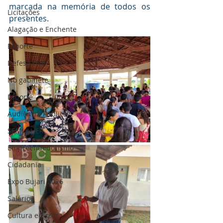
marcada na memória de todos os 
Licitações
presentes.
Alagação e Enchente
Esporte
Defesa civil
No gabinete
Esporte
Audiência Pública
SEMULHER
Empreendedorismo
Cidadania
Expo Bujari 2026
Salário
Cultura e Lazer