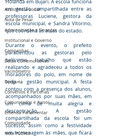
Holanda em Bujari. A escola funciona 
em gestão compartilhada entre as 
Assistência Social
professoras Luciene, gestora da 
Nota de Pesar
escola municipal, e Sandra Vitorino, 
Administração e Finanças
que coordena as aulas do estado.
Institucional e Governo
Durante o evento, o prefeito 
Campanhas
parabenizou as gestoras pelo 
belíssimo trabalho que estão 
Datas Comemorativas
realizando e agradeceu a todos os 
Vacinômetro
moradores do polo, em nome de 
toda a gestão municipal. A festa 
Dengue
contou com a presença dos alunos, 
Convênios e Parcerias
acompanhados por suas mães, em 
Comunicados e Avisos
um clima de muita alegria e 
descontração. A gestão 
Emenda Parlamentar
compartilhada da escola foi um 
Comunidade
sucesso, assim como a festividade 
em homenagem às mães, que ficará 
Nota Pública