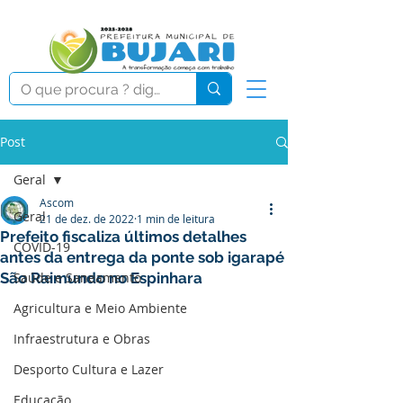
Post
Geral
Ascom
Geral
21 de dez. de 2022
1 min de leitura
Prefeito fiscaliza últimos detalhes
COVID-19
antes da entrega da ponte sob igarapé
São Raimundo no Espinhara
Saúde e Saneamento
Agricultura e Meio Ambiente
Infraestrutura e Obras
Desporto Cultura e Lazer
Educação