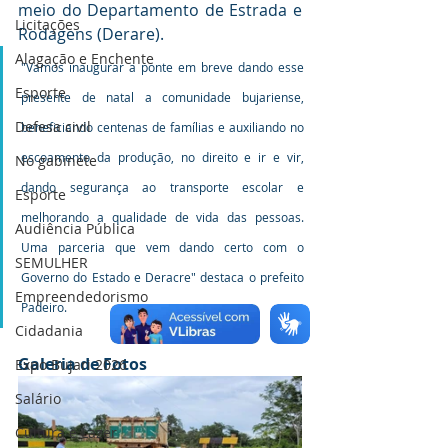
meio do Departamento de Estrada e 
Licitações
Rodagens (Derare).
Alagação e Enchente
"Vamos inaugurar a ponte em breve dando esse 
Esporte
presente de natal a comunidade bujariense, 
Defesa civil
beneficiando centenas de famílias e auxiliando no 
escoamento da produção, no direito e ir e vir, 
No gabinete
dando segurança ao transporte escolar e 
Esporte
melhorando a qualidade de vida das pessoas. 
Audiência Pública
Uma parceria que vem dando certo com o 
SEMULHER
Governo do Estado e Deracre" destaca o prefeito 
Empreendedorismo
Padeiro.
Cidadania
Galeria de Fotos
Expo Bujari 2026
Salário
Cultura e Lazer