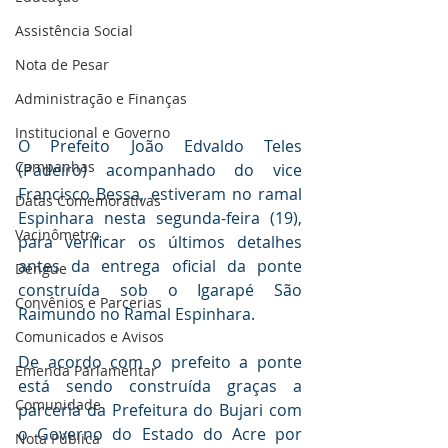
Assistência Social
Nota de Pesar
Administração e Finanças
Institucional e Governo
O Prefeito João Edvaldo Teles 
Campanhas
(Padeiro) acompanhado do vice 
Francisco Bessa, estiveram no ramal 
Datas Comemorativas
Espinhara nesta segunda-feira (19), 
Vacinômetro
para verificar os últimos detalhes 
antes da entrega oficial da ponte 
Dengue
construída sob o Igarapé São 
Convênios e Parcerias
Raimundo no Ramal Espinhara.
Comunicados e Avisos
De acordo com o prefeito a ponte 
Emenda Parlamentar
está sendo construída graças a 
Comunidade
parceria da Prefeitura do Bujari com 
o Governo do Estado do Acre por 
Nota Pública