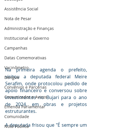
Assistência Social
Nota de Pesar
Administração e Finanças
Institucional e Governo
Campanhas
Datas Comemorativas
Vacinômetro
Na primeira agenda o prefeito, 
visitou a deputada federal Meire 
Dengue
Serafim, onde protocolou pedido de 
Convênios e Parcerias
apoio financeiro e conversou sobre 
Comunicados e Avisos
investimentos no Bujari para o ano 
de 2024, em obras e projetos 
Emenda Parlamentar
estruturantes.
Comunidade
A deputada frisou que "É sempre um 
Nota Pública