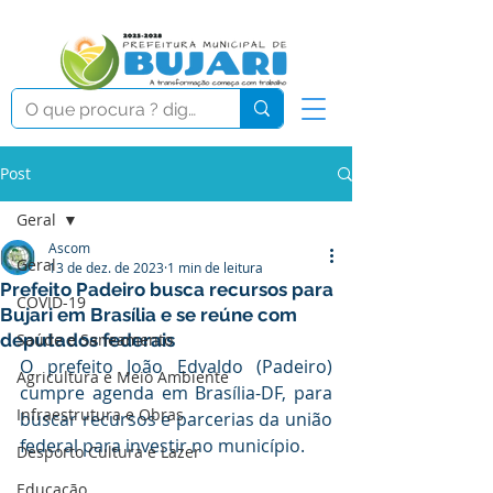
Post
Geral
Ascom
Geral
13 de dez. de 2023
1 min de leitura
Prefeito Padeiro busca recursos para
COVID-19
Bujari em Brasília e se reúne com
deputados federais
Saúde e Saneamento
O prefeito João Edvaldo (Padeiro) 
Agricultura e Meio Ambiente
cumpre agenda em Brasília-DF, para 
Infraestrutura e Obras
buscar recursos e parcerias da união 
federal para investir no município.
Desporto Cultura e Lazer
Educação