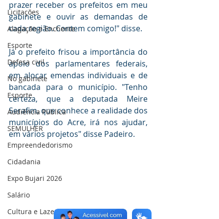
prazer receber os prefeitos em meu 
Licitações
gabinete e ouvir as demandas de 
cada região. Contem comigo!" disse.
Alagação e Enchente
Esporte
Já o prefeito frisou a importância do 
Defesa civil
apoio dos parlamentares federais, 
em alocar emendas individuais e de 
No gabinete
bancada para o município. "Tenho 
Esporte
certeza, que a deputada Meire 
Serafim, que conhece a realidade dos 
Audiência Pública
municípios do Acre, irá nos ajudar, 
SEMULHER
em vários projetos" disse Padeiro.
Empreendedorismo
Cidadania
Expo Bujari 2026
Salário
Cultura e Lazer