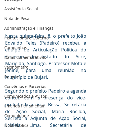
Assistência Social
Nota de Pesar
Administração e Finanças
Nesta quinta-feira, 8, o prefeito João 
Institucional e Governo
Edvaldo Teles (Padeiro) recebeu a 
Campanhas
equipe de Articulação Política do 
Governo do Estado do Acre, 
Datas Comemorativas
Marieldo, Santiago, Professor Mota e 
Vacinômetro
Jenine, para uma reunião no 
município de Bujari.
Dengue
Convênios e Parcerias
Segundo o prefeito Padeiro a agenda 
Comunicados e Avisos
contou com a presença do vice-
prefeito Francisco Bessa, Secretária 
Emenda Parlamentar
de Ação Social, Maria Rocilda, 
Comunidade
Secretária Adjunta de Ação Social, 
Ilcicléia Lima, Secretária de 
Nota Pública