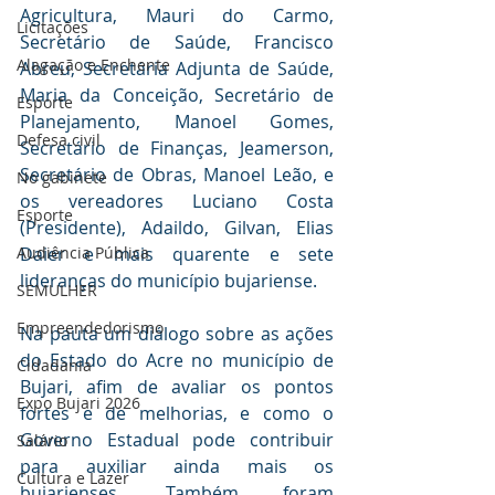
Agricultura, Mauri do Carmo, 
Licitações
Secretário de Saúde, Francisco 
Alagação e Enchente
Abreu, Secretária Adjunta de Saúde, 
Maria da Conceição, Secretário de 
Esporte
Planejamento, Manoel Gomes, 
Defesa civil
Secretário de Finanças, Jeamerson, 
Secretário de Obras, Manoel Leão, e 
No gabinete
os vereadores Luciano Costa 
Esporte
(Presidente), Adaildo, Gilvan, Elias 
Daier e mais quarente e sete 
Audiência Pública
lideranças do município bujariense.
SEMULHER
Empreendedorismo
Na pauta um diálogo sobre as ações 
do Estado do Acre no município de 
Cidadania
Bujari, afim de avaliar os pontos 
Expo Bujari 2026
fortes e de melhorias, e como o 
Governo Estadual pode contribuir 
Salário
para auxiliar ainda mais os 
Cultura e Lazer
bujarienses. Também foram 