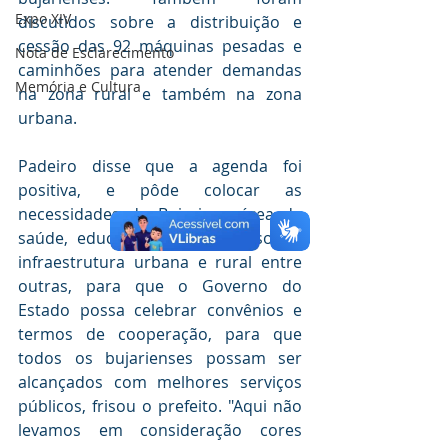
Expo XIV
discutidos sobre a distribuição e 
cessão das 92 máquinas pesadas e 
Nota de Esclarecimento
caminhões para atender demandas 
Memória e Cultura
na zona rural e também na zona 
urbana. 
Padeiro disse que a agenda foi 
positiva, e pôde colocar as 
necessidades do Bujari na área de 
saúde, educação, assistência social, 
infraestrutura urbana e rural entre 
outras, para que o Governo do 
Estado possa celebrar convênios e 
termos de cooperação, para que 
todos os bujarienses possam ser 
alcançados com melhores serviços 
públicos, frisou o prefeito. "Aqui não 
levamos em consideração cores 