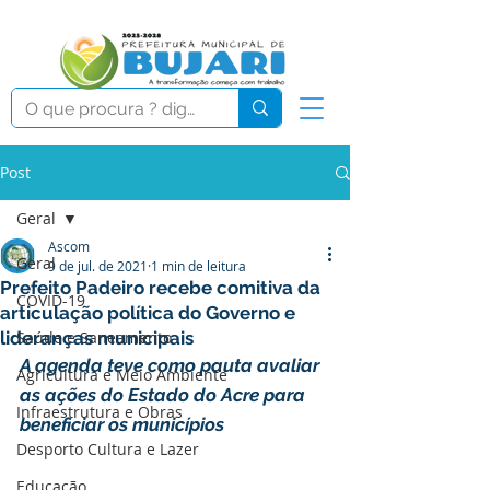
Post
Geral
Ascom
Geral
9 de jul. de 2021
1 min de leitura
Prefeito Padeiro recebe comitiva da
COVID-19
articulação política do Governo e
lideranças municipais
Saúde e Saneamento
A agenda teve como pauta avaliar 
Agricultura e Meio Ambiente
as ações do Estado do Acre para 
Infraestrutura e Obras
beneficiar os municípios
Desporto Cultura e Lazer
Educação