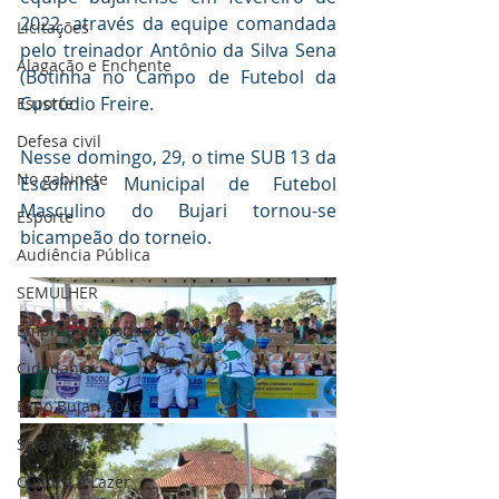
2022, através da equipe comandada 
Licitações
pelo treinador Antônio da Silva Sena 
Alagação e Enchente
(Botinha no Campo de Futebol da 
Custódio Freire. 
Esporte
Defesa civil
Nesse domingo, 29, o time SUB 13 da 
No gabinete
Escolinha Municipal de Futebol 
Masculino do Bujari tornou-se 
Esporte
bicampeão do torneio.
Audiência Pública
SEMULHER
Empreendedorismo
Cidadania
Expo Bujari 2026
Salário
Cultura e Lazer