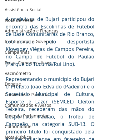
Assistência Social
A prefeitura de Bujari participou do 
Nota de Pesar
encontro das Escolinhas de Futebol 
Administração e Finanças
de Base Comunitárias de Rio Branco, 
coordenado pelo desportista 
Institucional e Governo
Klowsbey Viégas de Campos Pereira, 
Campanhas
no Campo de Futebol do Paulão 
Datas Comemorativas
(Parque do Tucumã/Rui Lino).
Vacinômetro
Representando o município do Bujari 
Dengue
o Prefeito João Edvaldo (Padeiro) e o 
Secretário Municipal de Cultura, 
Convênios e Parcerias
Esporte e Lazer (SEMCEL) Cleiton 
Comunicados e Avisos
Teixeira, receberam das mãos do 
Emenda Parlamentar
desportista Paulão, o Troféu de 
Campeão na categoria SUB-13. O 
Comunidade
primeiro título foi conquistado pela 
Nota Pública
equipe bujariense em fevereiro de 