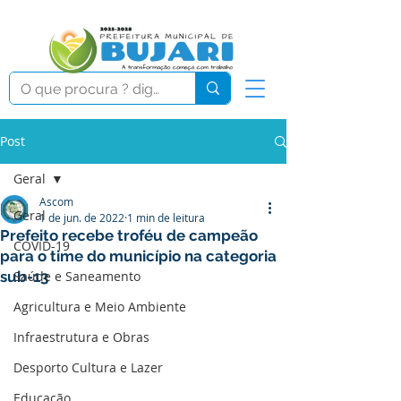
Post
Geral
Ascom
Geral
1 de jun. de 2022
1 min de leitura
Prefeito recebe troféu de campeão
COVID-19
para o time do município na categoria
sub-13
Saúde e Saneamento
Agricultura e Meio Ambiente
Infraestrutura e Obras
Desporto Cultura e Lazer
Educação