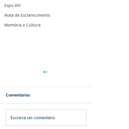
Expo XIV
Nota de Esclarecimento
Memória e Cultura
Comentários
Prefeitura inicia
Prefeitura de B
Escreva um comentário
revitalização da Praça
inaugura refor