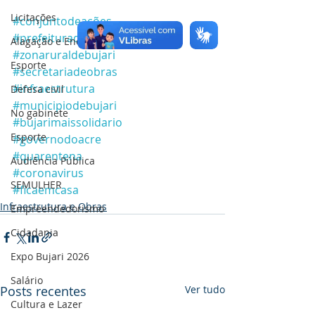
Licitações
#conjuntodeações
#prefeituradebujari
Alagação e Enchente
#zonaruraldebujari
Esporte
#secretariadeobras
#infraestrutura
Defesa civil
#municipiodebujari
No gabinete
#bujarimaissolidario
Esporte
#governodoacre
#quarentena
Audiência Pública
#coronavirus
SEMULHER
#ficaemcasa
Infraestrutura e Obras
Empreendedorismo
Cidadania
Expo Bujari 2026
Salário
Posts recentes
Ver tudo
Cultura e Lazer