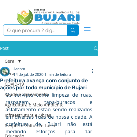
Post
Geral
Ascom
Geral
14 de jul. de 2020
1 min de leitura
Prefeitura avança com conjunto de
COVID-19
ações por todo município de Bujari
Saúde e Saneamento
Os serviços como limpeza de ruas, 
raspagem, tapa-buracos e 
Agricultura e Meio Ambiente
asfaltamento estão sendo realizados 
Infraestrutura e Obras
em diversas ruas de nossa cidade. A 
prefeitura de Bujari não está 
Desporto Cultura e Lazer
medindo esforços para dar 
Educação