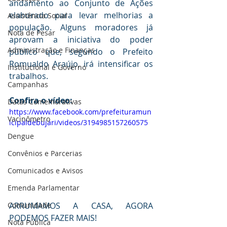
andamento ao Conjunto de Ações 
elaborado para levar melhorias a 
Assistência Social
população. Alguns moradores já 
Nota de Pesar
aprovam a iniciativa do poder 
Administração e Finanças
público que, segundo o Prefeito 
Romualdo Araújo, irá intensificar os 
Institucional e Governo
trabalhos.
Campanhas
Confira o vídeo: 
Datas Comemorativas
https://www.facebook.com/prefeituramun
Vacinômetro
icipaldebujari/videos/3194985157260575
Dengue
Convênios e Parcerias
Comunicados e Avisos
Emenda Parlamentar
ARRUMAMOS A CASA, AGORA 
Comunidade
PODEMOS FAZER MAIS!
Nota Pública