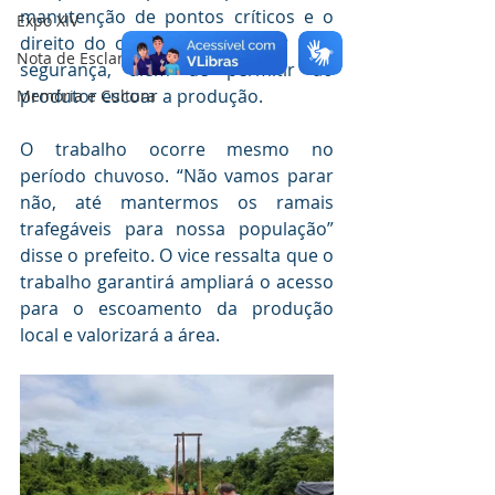
manutenção de pontos críticos e o 
Expo XIV
direito do cidadão de trafegar com 
Nota de Esclarecimento
segurança, além de permitir ao 
produtor escoar a produção.
Memória e Cultura
O trabalho ocorre mesmo no 
período chuvoso. “Não vamos parar 
não, até mantermos os ramais 
trafegáveis para nossa população” 
disse o prefeito. O vice ressalta que o 
trabalho garantirá ampliará o acesso 
para o escoamento da produção 
local e valorizará a área. 