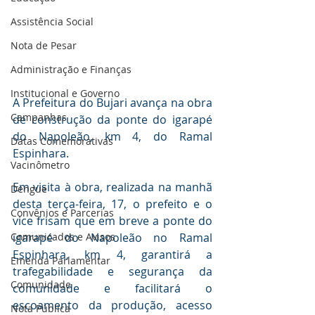
Assistência Social
Nota de Pesar
Administração e Finanças
Institucional e Governo
A Prefeitura do Bujari avança na obra 
Campanhas
de construção da ponte do igarapé 
do Napoleão, km 4, do Ramal 
Datas Comemorativas
Espinhara.
Vacinômetro
Em visita à obra, realizada na manhã 
Dengue
desta terça-feira, 17, o prefeito e o 
Convênios e Parcerias
vice frisam que em breve a ponte do 
Comunicados e Avisos
igarapé do Napoleão no Ramal 
Espinhara, km 4, garantirá a 
Emenda Parlamentar
trafegabilidade e segurança da 
Comunidade
comunidade e facilitará o 
escoamento da produção, acesso 
Nota Pública