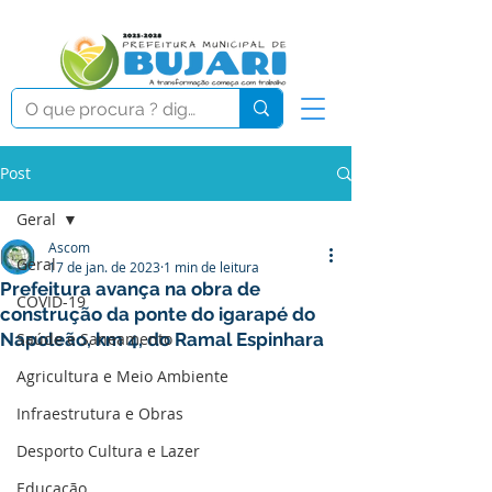
Post
Geral
Ascom
Geral
17 de jan. de 2023
1 min de leitura
Prefeitura avança na obra de
COVID-19
construção da ponte do igarapé do
Napoleão, km 4, do Ramal Espinhara
Saúde e Saneamento
Agricultura e Meio Ambiente
Infraestrutura e Obras
Desporto Cultura e Lazer
Educação