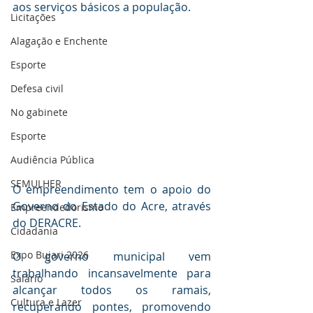
aos serviços básicos a população.
Licitações
Alagação e Enchente
Esporte
Defesa civil
No gabinete
Esporte
Audiência Pública
SEMULHER
O empreendimento tem o apoio do 
Governo do Estado do Acre, através 
Empreendedorismo
do DERACRE.
Cidadania
Expo Bujari 2026
O governo municipal vem 
trabalhando incansavelmente para 
Salário
alcançar todos os ramais, 
Cultura e Lazer
recuperando pontes, promovendo 