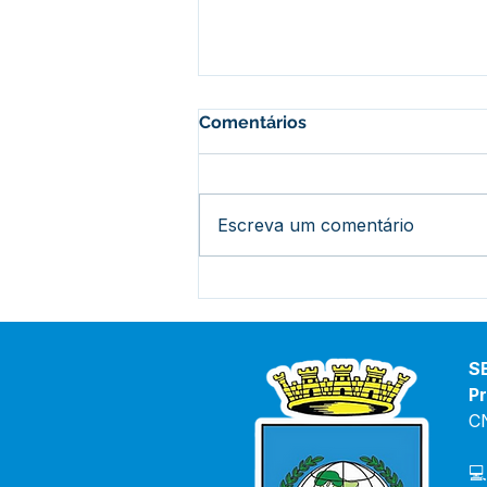
Comentários
Escreva um comentário
Prefeito acompanha início
das obras no Ramal Abib
Cury: mais segurança e
apoio aos produtores rurais
S
Pr
C
💻