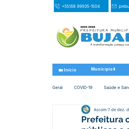
+55(68 99935-1504
pmbu
Município⬇️
🏡 Início
Geral
COVID-19
Saúde e Sa
Ascom
7 de dez. 
Desporto Cultura e Lazer
Ed
Prefeitura 