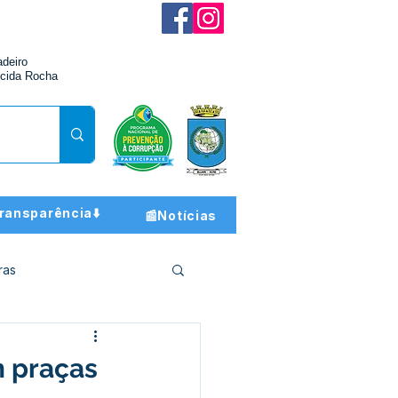
adeiro
cida Rocha
ransparência⬇️
📰Notícias
ras
ção e Finanças
m praças