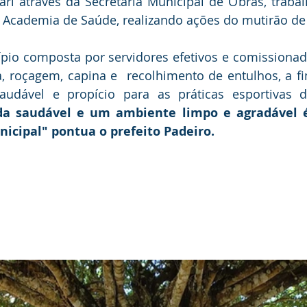
ari através da Secretaria Municipal de Obras, trabal
da Academia de Saúde, realizando ações do mutirão de
pio composta por servidores efetivos e comissionad
a, roçagem, capina e  recolhimento de entulhos, a f
da saudável e um ambiente limpo e agradável é
icipal" pontua o prefeito Padeiro. 