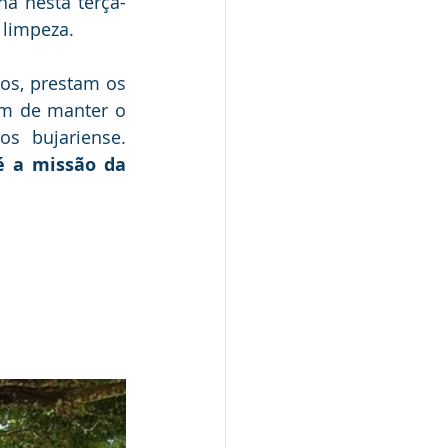
ha nesta terça-
 limpeza.
os, prestam os 
im de manter o 
ambiente limpo, saudável e propício para as práticas esportivas dos bujariense. 
 a missão da 