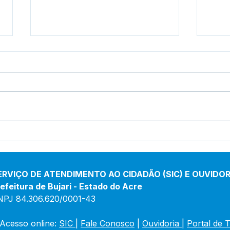
Prefeitura inicia
Pref
revitalização da Praça
inau
Adalberto Mendes Pereira
de 
Porf
ERVIÇO DE ATENDIMENTO AO CIDADÃO (SIC) E OUVIDOR
efeitura de Bujari - Estado do Acre
NPJ 84.306.620/0001-43
Acesso online: 
SIC 
| 
Fale Conosco
 | 
Ouvidoria
|
Portal de 