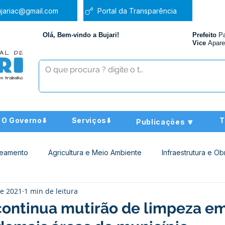
jariac@gmail.com
Portal da Transparência
Olá, Bem-vindo a Bujari!
Prefeito
P
Vice
Apare
O Governo⬇️
Serviços⬇️
T
Publicações 🔽
neamento
Agricultura e Meio Ambiente
Infraestrutura e Ob
de 2021
1 min de leitura
ucação
Assistência Social
Nota de Pesar
Administra
continua mutirão de limpeza e