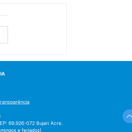
elho Municipal de
nda Escolar realiza
ião ordinária para
alizar qualidade da
IA
entação
Transparência
)
CEP: 69.926-072 Bujari Acre.
mingos e feriados)