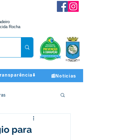
adeiro
cida Rocha
ransparência⬇️
📰Notícias
ras
ção e Finanças
gio para