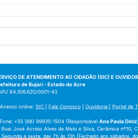
Educação Rural em Foco:
Cons
Prefeito Padeiro
Mere
Acompanha Obras de
reun
Reforma na Escola Cosmo
fisc
ERVIÇO DE ATENDIMENTO AO CIDADÃO (SIC) E OUVIDOR
Carneiro
alim
efeitura de Bujari - Estado do Acre
NPJ 84.306.620/0001-43
Acesso online: 
SIC 
| 
Fale Conosco
 | 
Ouvidoria
|
Portal de 
Fone: +55 (68) 99935-1504 (Responsável 
Ana Paula Diniz
 Rua: José Acrisio Alves de Melo e Silva, Cerâmica nº10, 
 Segunda a sexta, das 7h às 13h (Fechado aos sábados, do