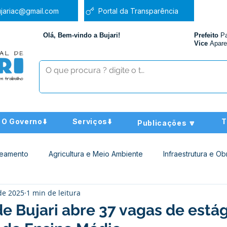
jariac@gmail.com
Portal da Transparência
Olá, Bem-vindo a Bujari!
Prefeito
P
Vice
Apare
O Governo⬇️
Serviços⬇️
T
Publicações 🔽
neamento
Agricultura e Meio Ambiente
Infraestrutura e Ob
 de 2025
1 min de leitura
ucação
Assistência Social
Nota de Pesar
Administra
de Bujari abre 37 vagas de está