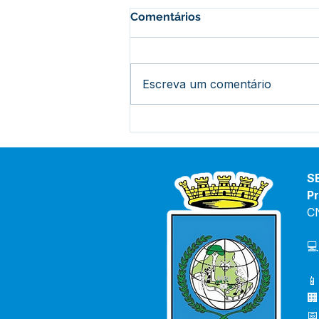
Comentários
Escreva um comentário
O futuro está sendo
construído dentro da sala
de aula
S
Pr
C
💻
📱
🏢
📅