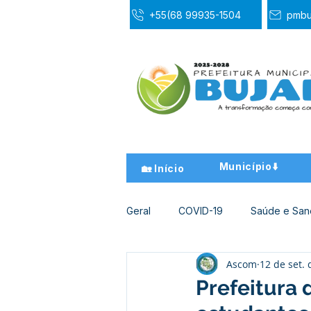
+55(68 99935-1504
pmbu
Município⬇️
🏡 Início
Geral
COVID-19
Saúde e Sa
Ascom
12 de set.
Desporto Cultura e Lazer
Ed
Prefeitura 