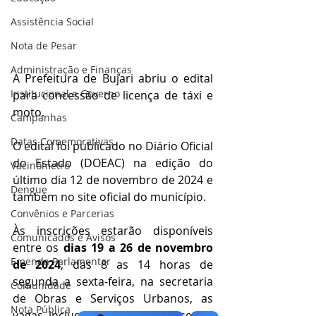
Assistência Social
Nota de Pesar
Administração e Finanças
A Prefeitura de Bujari abriu o edital 
Institucional e Governo
para concessão de licença de táxi e 
moto.
Campanhas
Datas Comemorativas
O edital foi publicado no Diário Oficial 
do Estado (DOEAC) na edição do 
Vacinômetro
último dia 12 de novembro de 2024 e 
Dengue
também no site oficial do município.
Convênios e Parcerias
Às inscrições estarão disponíveis 
Comunicados e Avisos
entre os 
dias 19 a 26 de novembro 
Emenda Parlamentar
de 2024
, das 8 as 14 horas de 
segunda a sexta-feira, na secretaria 
Comunidade
de Obras e Serviços Urbanos, as 
Nota Pública
vagas incluem 4 concessões, sendo 