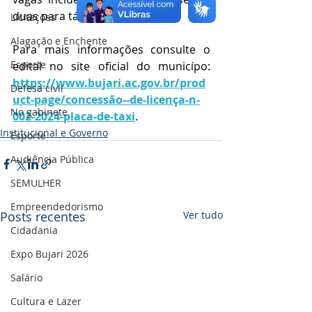
duas para táxi e 2 para motos. 
Licitações
Alagação e Enchente
Para mais informações consulte o 
Esporte
edital no site oficial do municípo: 
https://www.bujari.ac.gov.br/prod
Defesa civil
uct-page/concessão--de-licença-n-
No gabinete
002-2024-placa-de-taxi
.
Institucional e Governo
Esporte
Audiência Pública
SEMULHER
Empreendedorismo
Posts recentes
Ver tudo
Cidadania
Expo Bujari 2026
Salário
Cultura e Lazer