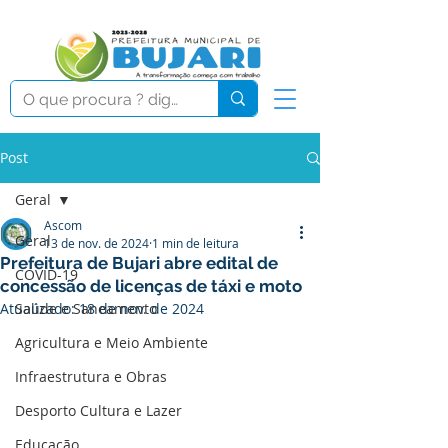
Post
Geral
Ascom
Geral
13 de nov. de 2024
1 min de leitura
Prefeitura de Bujari abre edital de
COVID-19
concessão de licenças de táxi e moto
Atualizado:
Saúde e Saneamento
18 de nov. de 2024
Agricultura e Meio Ambiente
Infraestrutura e Obras
Desporto Cultura e Lazer
Educação