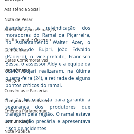
Assistência Social
Nota de Pesar
Atendendo a reivindicação dos 
Administração e Finanças
moradores do Ramal da Piçarreira, 
Institucional e Governo
no Assentamento Walter Acer, o 
prefeito de Bujari, João Edvaldo 
Campanhas
(Padeiro), o vice-prefeito, Francisco 
Datas Comemorativas
Bessa, o assessor Aldy e a equipe da 
Vacinômetro
SEMOT/Bujari realizaram, na última 
quarta-feira (24), a retirada de alguns 
Dengue
pontos críticos do ramal.
Convênios e Parcerias
A ação foi realizada para garantir a 
Comunicados e Avisos
segurança dos produtores que 
Emenda Parlamentar
trafegam pela região. O ramal estava 
em situação precária e apresentava 
Comunidade
risco de acidentes.
Nota Pública