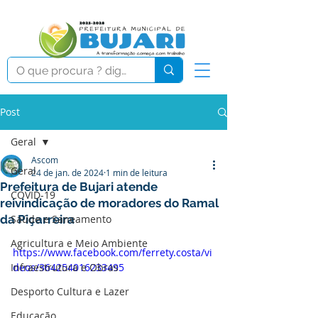
Post
Geral
Ascom
Geral
24 de jan. de 2024
1 min de leitura
Prefeitura de Bujari atende
COVID-19
reivindicação de moradores do Ramal
da Piçarreira
Saúde e Saneamento
Agricultura e Meio Ambiente
https://www.facebook.com/ferrety.costa/vi
Infraestrutura e Obras
deos/364254016233495
Desporto Cultura e Lazer
Educação