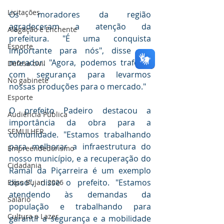
Licitações
Os moradores da região 
agradeceram a atenção da 
Alagação e Enchente
prefeitura. "É uma conquista 
Esporte
importante para nós", disse um 
morador. "Agora, podemos trafegar 
Defesa civil
com segurança para levarmos 
No gabinete
nossas produções para o mercado."
Esporte
O prefeito Padeiro destacou a 
Audiência Pública
importância da obra para a 
SEMULHER
comunidade. "Estamos trabalhando 
para melhorar a infraestrutura do 
Empreendedorismo
nosso município, e a recuperação do 
Cidadania
Ramal da Piçarreira é um exemplo 
disso", disse o prefeito. "Estamos 
Expo Bujari 2026
atendendo às demandas da 
Salário
população e trabalhando para 
Cultura e Lazer
garantir a segurança e a mobilidade 