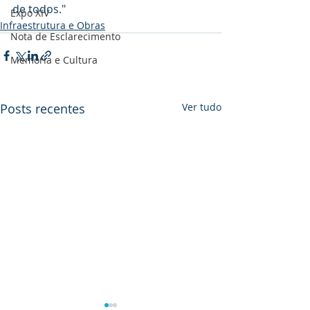
de todos."
Expo XIV
Infraestrutura e Obras
Nota de Esclarecimento
Memória e Cultura
Posts recentes
Ver tudo