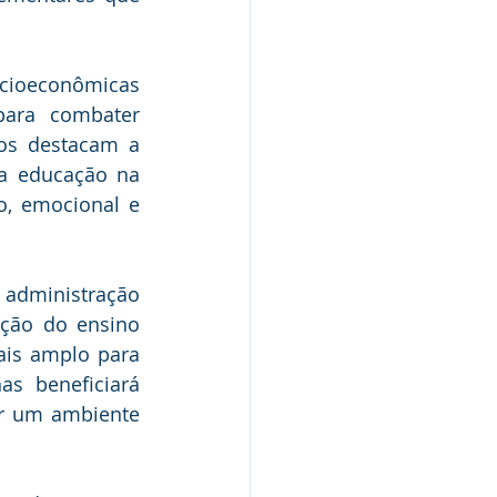
oeconômicas 
para combater 
os destacam a 
a educação na 
o, emocional e 
administração 
ção do ensino 
is amplo para 
as beneficiará 
r um ambiente 