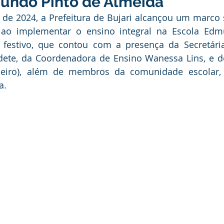
undo Pinto de Almeida
anhas
Datas Comemorativas
Vacinômetro
Dengue
de 2024, a Prefeitura de Bujari alcançou um marco si
ao implementar o ensino integral na Escola Edm
 festivo, que contou com a presença da Secretária
nicados e Avisos
Emenda Parlamentar
Comunidade
ete, da Coordenadora de Ensino Wanessa Lins, e do 
deiro), além de membros da comunidade escolar, 
a.
nte
Esporte
Defesa civil
No gabinete
Esporte
smo
Cidadania
Expo Bujari 2026