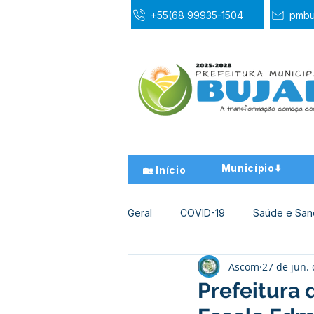
+55(68 99935-1504
pmbu
Município⬇️
🏡 Início
Geral
COVID-19
Saúde e Sa
Ascom
27 de jun.
Desporto Cultura e Lazer
Ed
Prefeitura 