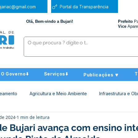
jariac@gmail.com
Portal da Transparência
Olá, Bem-vindo a Bujari!
Prefeito
P
Vice
Apare
O Governo⬇️
Serviços⬇️
T
Publicações 🔽
neamento
Agricultura e Meio Ambiente
Infraestrutura e Ob
 de 2024
1 min de leitura
ucação
Assistência Social
Nota de Pesar
Administra
de Bujari avança com ensino int