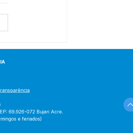
elho Municipal de
nda Escolar realiza
ião ordinária para
alizar qualidade da
IA
entação
Transparência
)
CEP: 69.926-072 Bujari Acre.
mingos e feriados)