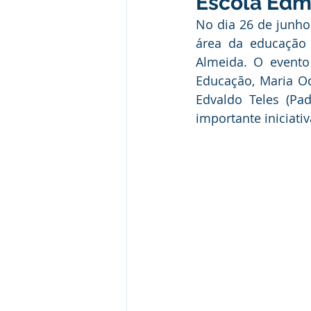
Escola Edm
Institucional e Governo
Camp
No dia 26 de junho 
área da educação 
Almeida. O evento
Convênios e Parcerias
Comu
Educação, Maria Od
Edvaldo Teles (Pa
importante iniciativ
Licitações
Alagação e Enche
SEMULHER
Empreendedori