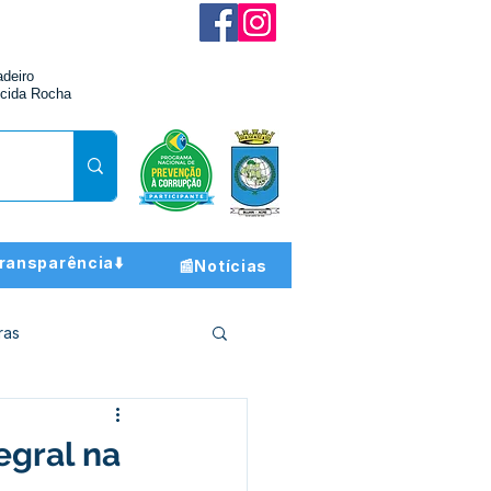
adeiro
cida Rocha
ransparência⬇️
📰Notícias
ras
ção e Finanças
egral na