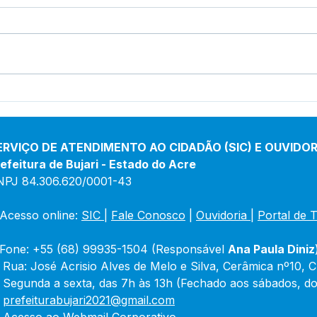
Educação Rural em Foco:
Cons
Prefeito Padeiro
Mere
Acompanha Obras de
reun
Reforma na Escola Cosmo
fisc
ERVIÇO DE ATENDIMENTO AO CIDADÃO (SIC) E OUVIDOR
Carneiro
alim
efeitura de Bujari - Estado do Acre
NPJ 84.306.620/0001-43
Acesso online: 
SIC 
| 
Fale Conosco
 | 
Ouvidoria
|
Portal de 
Fone: +55 (68) 99935-1504 (Responsável 
Ana Paula Diniz
 Rua: José Acrisio Alves de Melo e Silva, Cerâmica nº10, 
 Segunda a sexta, das 7h às 13h (Fechado aos sábados, do
 
prefeiturabujari2021@gmail.com
 Acesso ao 
Webmail Corporativo