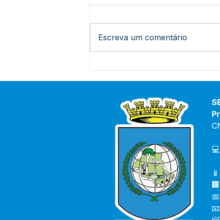
Escreva um comentário
O futuro está sendo
construído dentro da sala
de aula
S
Pr
C
💻
📱
🏢
📅
📧
📨