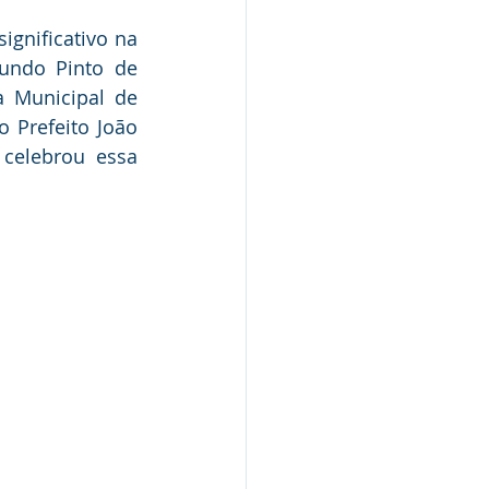
gnificativo na 
undo Pinto de 
 Municipal de 
Nota Pública
Prefeito João 
celebrou essa 
Audiência Pública