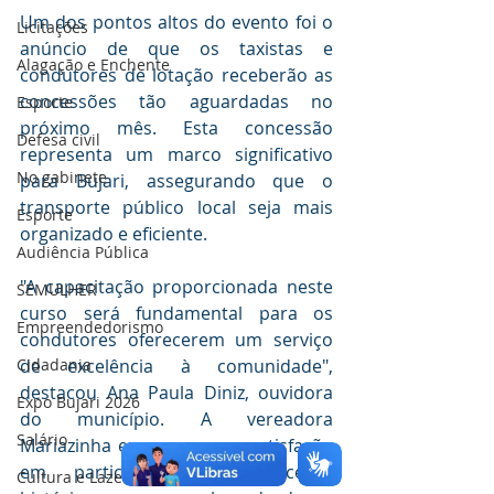
Um dos pontos altos do evento foi o 
Licitações
anúncio de que os taxistas e 
Alagação e Enchente
condutores de lotação receberão as 
concessões tão aguardadas no 
Esporte
próximo mês. Esta concessão 
Defesa civil
representa um marco significativo 
No gabinete
para Bujari, assegurando que o 
transporte público local seja mais 
Esporte
organizado e eficiente.
Audiência Pública
"A capacitação proporcionada neste 
SEMULHER
curso será fundamental para os 
Empreendedorismo
condutores oferecerem um serviço 
de excelência à comunidade", 
Cidadania
destacou Ana Paula Diniz, ouvidora 
Expo Bujari 2026
do município. A vereadora 
Salário
Mariazinha expressou sua satisfação 
em participar deste processo 
Cultura e Lazer