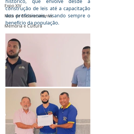
histórico, que envolve desde a 
Expo XIV
construção de leis até a capacitação 
dos profissionais, visando sempre o 
Nota de Esclarecimento
benefício da população.
Memória e Cultura