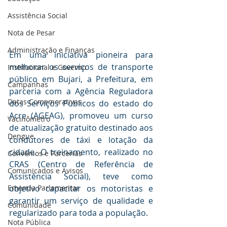
Assistência Social
Nota de Pesar
Administração e Finanças
Em uma iniciativa pioneira para 
melhorar os serviços de transporte 
Institucional e Governo
público em Bujari, a Prefeitura, em 
Campanhas
parceria com a Agência Reguladora 
Datas Comemorativas
dos Serviços Públicos do estado do 
Acre (AGEAG), promoveu um curso 
Vacinômetro
de atualização gratuito destinado aos 
Dengue
condutores de táxi e lotação da 
cidade. O treinamento, realizado no 
Convênios e Parcerias
CRAS (Centro de Referência de 
Comunicados e Avisos
Assistência Social), teve como 
objetivo capacitar os motoristas e 
Emenda Parlamentar
garantir um serviço de qualidade e 
Comunidade
regularizado para toda a população.
Nota Pública