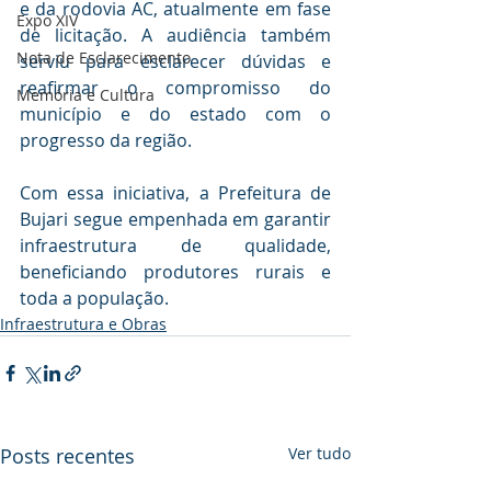
e da rodovia AC, atualmente em fase 
Expo XIV
de licitação. A audiência também 
Nota de Esclarecimento
serviu para esclarecer dúvidas e 
reafirmar o compromisso do 
Memória e Cultura
município e do estado com o 
progresso da região.
Com essa iniciativa, a Prefeitura de 
Bujari segue empenhada em garantir 
infraestrutura de qualidade, 
beneficiando produtores rurais e 
toda a população.
Infraestrutura e Obras
Posts recentes
Ver tudo