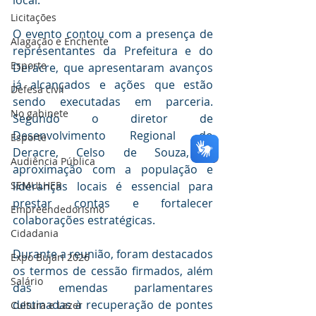
local.
Licitações
O evento contou com a presença de 
Alagação e Enchente
representantes da Prefeitura e do 
Esporte
Deracre, que apresentaram avanços 
já alcançados e ações que estão 
Defesa civil
sendo executadas em parceria. 
No gabinete
Segundo o diretor de 
Desenvolvimento Regional do 
Esporte
Deracre, Celso de Souza, a 
Audiência Pública
aproximação com a população e 
SEMULHER
lideranças locais é essencial para 
prestar contas e fortalecer 
Empreendedorismo
colaborações estratégicas.
Cidadania
Durante a reunião, foram destacados 
Expo Bujari 2026
os termos de cessão firmados, além 
Salário
das emendas parlamentares 
destinadas à recuperação de pontes 
Cultura e Lazer