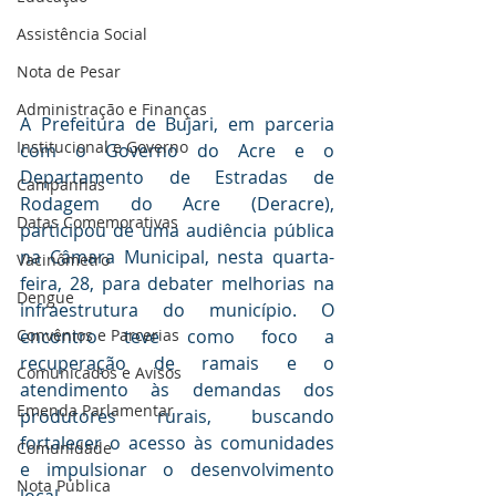
Assistência Social
Nota de Pesar
Administração e Finanças
A Prefeitura de Bujari, em parceria 
Institucional e Governo
com o Governo do Acre e o 
Departamento de Estradas de 
Campanhas
Rodagem do Acre (Deracre), 
Datas Comemorativas
participou de uma audiência pública 
na Câmara Municipal, nesta quarta-
Vacinômetro
feira, 28, para debater melhorias na 
Dengue
infraestrutura do município. O 
Convênios e Parcerias
encontro teve como foco a 
recuperação de ramais e o 
Comunicados e Avisos
atendimento às demandas dos 
Emenda Parlamentar
produtores rurais, buscando 
fortalecer o acesso às comunidades 
Comunidade
e impulsionar o desenvolvimento 
Nota Pública