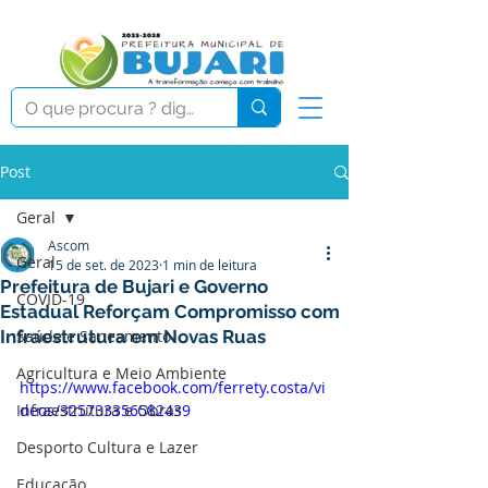
Post
Geral
Ascom
Geral
15 de set. de 2023
1 min de leitura
Prefeitura de Bujari e Governo
COVID-19
Estadual Reforçam Compromisso com
Infraestrutura em Novas Ruas
Saúde e Saneamento
Agricultura e Meio Ambiente
https://www.facebook.com/ferrety.costa/vi
Infraestrutura e Obras
deos/325733356582439
Desporto Cultura e Lazer
Educação