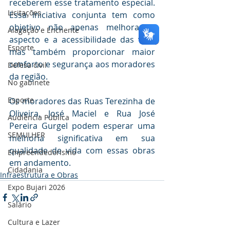
receberem esse tratamento especial. 
Licitações
Essa iniciativa conjunta tem como 
objetivo não apenas melhorar o 
Alagação e Enchente
aspecto e a acessibilidade das vias, 
Esporte
mas também proporcionar maior 
conforto e segurança aos moradores 
Defesa civil
da região.
No gabinete
Esporte
Os moradores das Ruas Terezinha de 
Oliveira, José Maciel e Rua José 
Audiência Pública
Pereira Gurgel podem esperar uma 
SEMULHER
melhoria significativa em sua 
qualidade de vida com essas obras 
Empreendedorismo
em andamento.
Cidadania
Infraestrutura e Obras
Expo Bujari 2026
Salário
Cultura e Lazer