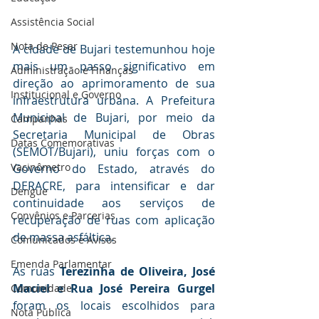
Assistência Social
Nota de Pesar
A cidade de Bujari testemunhou hoje 
mais um passo significativo em 
Administração e Finanças
direção ao aprimoramento de sua 
Institucional e Governo
infraestrutura urbana. A Prefeitura 
Municipal de Bujari, por meio da 
Campanhas
Secretaria Municipal de Obras 
Datas Comemorativas
(SEMOT/Bujari), uniu forças com o 
Vacinômetro
Governo do Estado, através do 
DERACRE, para intensificar e dar 
Dengue
continuidade aos serviços de 
Convênios e Parcerias
recuperação de ruas com aplicação 
de massa asfáltica.
Comunicados e Avisos
Emenda Parlamentar
As ruas 
Terezinha de Oliveira, José 
Maciel e Rua José Pereira Gurgel
Comunidade
foram os locais escolhidos para 
Nota Pública