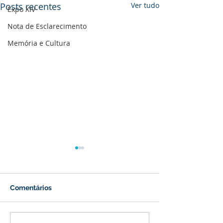
Posts recentes
Ver tudo
Expo XIV
Nota de Esclarecimento
Memória e Cultura
Comentários