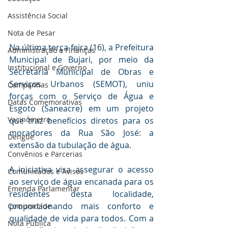
Assistência Social
Nota de Pesar
Na última terça-feira (16), a Prefeitura 
Administração e Finanças
Municipal de Bujari, por meio da 
Institucional e Governo
Secretaria Municipal de Obras e 
Serviços Urbanos (SEMOT), uniu 
Campanhas
forças com o Serviço de Água e 
Datas Comemorativas
Esgoto (Saneacre) em um projeto 
Vacinômetro
que traz benefícios diretos para os 
moradores da Rua São José: a 
Dengue
extensão da tubulação de água.
Convênios e Parcerias
A iniciativa visa assegurar o acesso 
Comunicados e Avisos
ao serviço de água encanada para os 
Emenda Parlamentar
residentes desta localidade, 
proporcionando mais conforto e 
Comunidade
qualidade de vida para todos. Com a 
Nota Pública