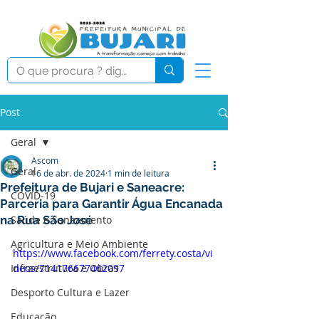
Post
Geral
Ascom
Geral
16 de abr. de 2024
1 min de leitura
Prefeitura de Bujari e Saneacre:
COVID-19
Parceria para Garantir Água Encanada
na Rua São José
Saúde e Saneamento
Agricultura e Meio Ambiente
https://www.facebook.com/ferrety.costa/vi
Infraestrutura e Obras
deos/714176677462097
Desporto Cultura e Lazer
Educação