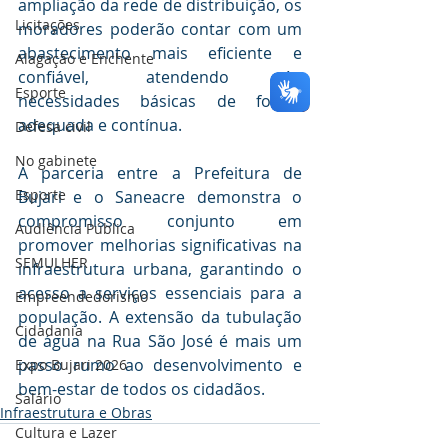
ampliação da rede de distribuição, os 
Licitações
moradores poderão contar com um 
abastecimento mais eficiente e 
Alagação e Enchente
confiável, atendendo às 
Esporte
necessidades básicas de forma 
adequada e contínua.
Defesa civil
No gabinete
A parceria entre a Prefeitura de 
Esporte
Bujari e o Saneacre demonstra o 
compromisso conjunto em 
Audiência Pública
promover melhorias significativas na 
SEMULHER
infraestrutura urbana, garantindo o 
acesso a serviços essenciais para a 
Empreendedorismo
população. A extensão da tubulação 
Cidadania
de água na Rua São José é mais um 
passo rumo ao desenvolvimento e 
Expo Bujari 2026
bem-estar de todos os cidadãos.
Salário
Infraestrutura e Obras
Cultura e Lazer