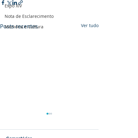
Expo XIV
Nota de Esclarecimento
Posts recentes
Ver tudo
Memória e Cultura