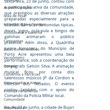
sexta-feira, 23 de junho, contou com 
a participação ativa da comunidade, 
Assistência Social
que prestigiou as diversas atrações 
Nota de Pesar
preparadas especialmente para a 
Administração e Finanças
ocasião. Barracas de comidas típicas, 
doces, jogos, pula-pula e bingos de 
Institucional e Governo
galinhas animaram o público 
Campanhas
presente. Além disso, a Quadrilha 
Junina forrozeira do Município de 
Datas Comemorativas
Porto Acre apresentou uma bela 
Vacinômetro
performance, sob a coordenação do 
coreógrafo Gelson Silva. A animação 
Dengue
musical ficou por conta dos 
Convênios e Parcerias
talentosos músicos JP da Cordion e 
Comunicados e Avisos
Eleirson dos Teclados. O evento 
contou também com o apoio do 
Emenda Parlamentar
Comando da Polícia Militar local.
Comunidade
No dia 23 de junho, a cidade de Bujari 
Nota Pública