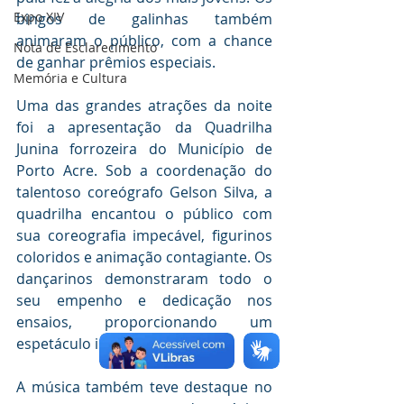
Expo XIV
bingos de galinhas também 
animaram o público, com a chance 
Nota de Esclarecimento
de ganhar prêmios especiais.
Memória e Cultura
Uma das grandes atrações da noite 
foi a apresentação da Quadrilha 
Junina forrozeira do Município de 
Porto Acre. Sob a coordenação do 
talentoso coreógrafo Gelson Silva, a 
quadrilha encantou o público com 
sua coreografia impecável, figurinos 
coloridos e animação contagiante. Os 
dançarinos demonstraram todo o 
seu empenho e dedicação nos 
ensaios, proporcionando um 
espetáculo inesquecível.
A música também teve destaque no 