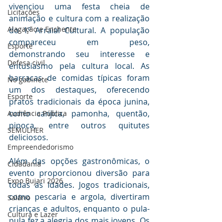
vivenciou uma festa cheia de 
Licitações
animação e cultura com a realização 
Alagação e Enchente
do 1º Arraial Cultural. A população 
compareceu em peso, 
Esporte
demonstrando seu interesse e 
Defesa civil
entusiasmo pela cultura local. As 
barracas de comidas típicas foram 
No gabinete
um dos destaques, oferecendo 
Esporte
pratos tradicionais da época junina, 
como canjica, pamonha, quentão, 
Audiência Pública
pipoca, entre outros quitutes 
SEMULHER
deliciosos.
Empreendedorismo
Além das opções gastronômicas, o 
Cidadania
evento proporcionou diversão para 
Expo Bujari 2026
todas as idades. Jogos tradicionais, 
como pescaria e argola, divertiram 
Salário
crianças e adultos, enquanto o pula-
Cultura e Lazer
pula fez a alegria dos mais jovens. Os 