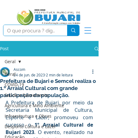
Post
Geral
Ascom
Geral
24 de jun. de 2023
2 min de leitura
Prefeitura de Bujari e Semcel realiza o
COVID-19
1.º Arraial Cultural com grande
participação da população.
Saúde e Saneamento
A Prefeitura de Bujari, por meio da 
Agricultura e Meio Ambiente
Secretaria Municipal de Cultura, 
Infraestrutura e Obras
Esporte e Lazer, promoveu com 
sucesso o 
1º Arraial Cultural de 
Desporto Cultura e Lazer
Bujari 2023
. O evento, realizado na 
Educação