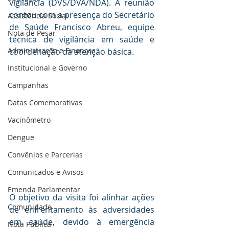
vigilância (DVS/DVA/NDA). A reunião 
contou com a presença do Secretário 
Assistência Social
de Saúde Francisco Abreu, equipe 
Nota de Pesar
técnica de vigilância em saúde e 
Administração e Finanças
coordenação da atenção básica.
Institucional e Governo
Campanhas
Datas Comemorativas
Vacinômetro
Dengue
Convênios e Parcerias
Comunicados e Avisos
Emenda Parlamentar
O objetivo da visita foi alinhar ações 
Comunidade
de enfrentamento às adversidades 
em saúde, devido à emergência 
Nota Pública