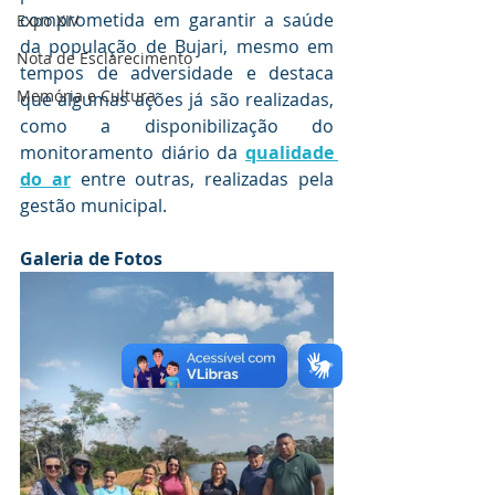
comprometida em garantir a saúde 
Expo XIV
da população de Bujari, mesmo em 
Nota de Esclarecimento
tempos de adversidade e destaca 
Memória e Cultura
que algumas ações já são realizadas, 
como a disponibilização do 
monitoramento diário da 
qualidade 
do ar
 entre outras, realizadas pela 
gestão municipal.
Galeria de Fotos