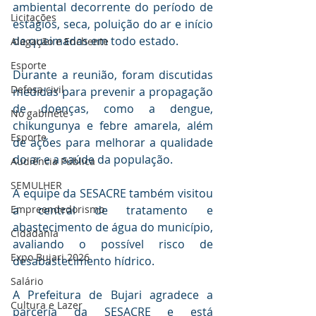
ambiental decorrente do período de 
Licitações
estágios, seca, poluição do ar e início 
de queimadas em todo estado.
Alagação e Enchente
Esporte
Durante a reunião, foram discutidas 
Defesa civil
medidas para prevenir a propagação 
de doenças, como a dengue, 
No gabinete
chikungunya e febre amarela, além 
Esporte
de ações para melhorar a qualidade 
do ar e a saúde da população.
Audiência Pública
SEMULHER
A equipe da SESACRE também visitou 
Empreendedorismo
a central de tratamento e 
abastecimento de água do município, 
Cidadania
avaliando o possível risco de 
Expo Bujari 2026
desabastecimento hídrico.
Salário
A Prefeitura de Bujari agradece a 
Cultura e Lazer
parceria da SESACRE e está 