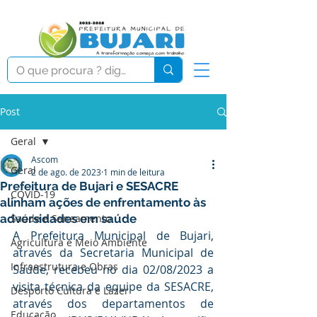
Post
Geral
Ascom
Geral
2 de ago. de 2023
1 min de leitura
Prefeitura de Bujari e SESACRE
COVID-19
alinham ações de enfrentamento às
adversidades em saúde
Saúde e Saneamento
A Prefeitura Municipal de Bujari, 
Agricultura e Meio Ambiente
através da Secretaria Municipal de 
Infraestrutura e Obras
Saúde, recebeu no dia 02/08/2023 a 
visita técnica da equipe da SESACRE, 
Desporto Cultura e Lazer
através dos departamentos de 
Educação