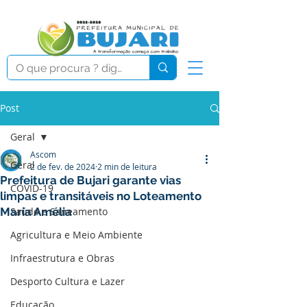
Post
Geral
Ascom
Geral
2 de fev. de 2024
2 min de leitura
Prefeitura de Bujari garante vias
COVID-19
limpas e transitáveis no Loteamento
Maria Amélia
Saúde e Saneamento
Agricultura e Meio Ambiente
Infraestrutura e Obras
Desporto Cultura e Lazer
Educação