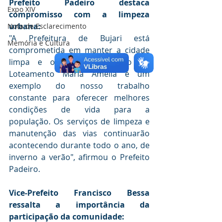
Prefeito Padeiro destaca 
Expo XIV
compromisso com a limpeza 
urbana:
Nota de Esclarecimento
"A Prefeitura de Bujari está 
Memória e Cultura
comprometida em manter a cidade 
limpa e organizada. A ação no 
Loteamento Maria Amélia é um 
exemplo do nosso trabalho 
constante para oferecer melhores 
condições de vida para a 
população. Os serviços de limpeza e 
manutenção das vias continuarão 
acontecendo durante todo o ano, de 
inverno a verão", afirmou o Prefeito 
Padeiro.
Vice-Prefeito Francisco Bessa 
ressalta a importância da 
participação da comunidade: