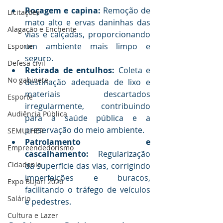
Roçagem e capina:
 Remoção de 
Licitações
mato alto e ervas daninhas das 
Alagação e Enchente
vias e calçadas, proporcionando 
um ambiente mais limpo e 
Esporte
seguro.
Defesa civil
Retirada de entulhos:
 Coleta e 
No gabinete
destinação adequada de lixo e 
materiais descartados 
Esporte
irregularmente, contribuindo 
Audiência Pública
para a saúde pública e a 
preservação do meio ambiente.
SEMULHER
Patrolamento e 
Empreendedorismo
cascalhamento:
 Regularização 
Cidadania
da superfície das vias, corrigindo 
imperfeições e buracos, 
Expo Bujari 2026
facilitando o tráfego de veículos 
Salário
e pedestres.
Cultura e Lazer