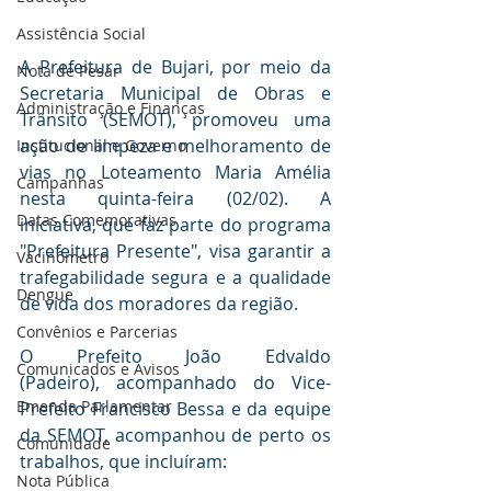
Assistência Social
A Prefeitura de Bujari, por meio da 
Nota de Pesar
Secretaria Municipal de Obras e 
Administração e Finanças
Trânsito (SEMOT), promoveu uma 
ação de limpeza e melhoramento de 
Institucional e Governo
vias no Loteamento Maria Amélia 
Campanhas
nesta quinta-feira (02/02). A 
Datas Comemorativas
iniciativa, que faz parte do programa 
"Prefeitura Presente", visa garantir a 
Vacinômetro
trafegabilidade segura e a qualidade 
Dengue
de vida dos moradores da região.
Convênios e Parcerias
O Prefeito João Edvaldo 
Comunicados e Avisos
(Padeiro), acompanhado do Vice-
Emenda Parlamentar
Prefeito Francisco Bessa e da equipe 
da SEMOT, acompanhou de perto os 
Comunidade
trabalhos, que incluíram: 
Nota Pública