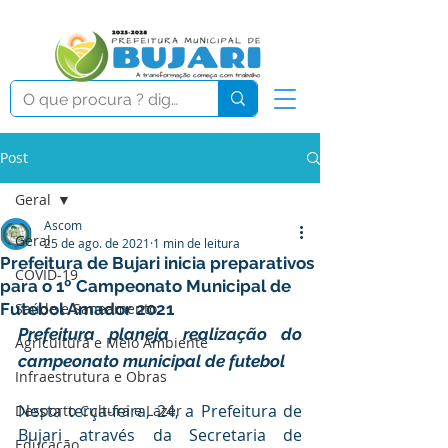
Post
Geral
Ascom
Geral
25 de ago. de 2021
1 min de leitura
Prefeitura de Bujari inicia preparativos
COVID-19
para o 1º Campeonato Municipal de
Futebol Amador 2021
Saúde e Saneamento
Prefeitura planeja realização do 
Agricultura e Meio Ambiente
campeonato municipal de futebol
Infraestrutura e Obras
Nesta terça-feira, 24, a Prefeitura de 
Desporto Cultura e Lazer
Bujari através da Secretaria de 
Educação