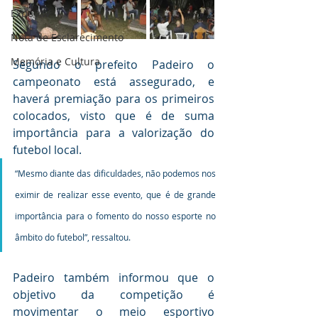
Expo XIV
Nota de Esclarecimento
Memória e Cultura
Segundo o prefeito Padeiro o 
campeonato está assegurado, e 
haverá premiação para os primeiros 
colocados, visto que é de suma 
importância para a valorização do 
futebol local. 
“Mesmo diante das dificuldades, não podemos nos 
eximir de realizar esse evento, que é de grande 
importância para o fomento do nosso esporte no 
âmbito do futebol”, ressaltou.
Padeiro também informou que o 
objetivo da competição é 
movimentar o meio esportivo 