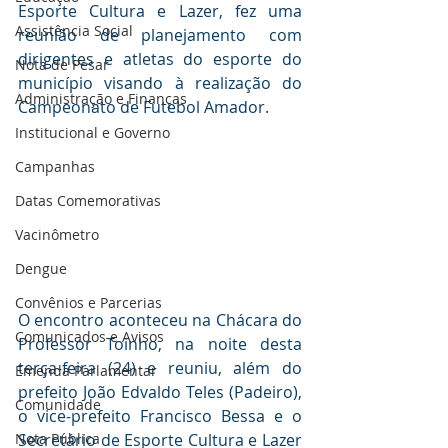
Esporte Cultura e Lazer, fez uma 
Assistência Social
reunião de planejamento com 
dirigentes e atletas do esporte do 
Nota de Pesar
município visando à realização do 
Administração e Finanças
Campeonato de Futebol Amador.
Institucional e Governo
Campanhas
Datas Comemorativas
Vacinômetro
Dengue
Convênios e Parcerias
O encontro aconteceu na Chácara do 
Comunicados e Avisos
Professor Toinho, na noite desta 
terça-feira (24) e reuniu, além do 
Emenda Parlamentar
prefeito João Edvaldo Teles (Padeiro), 
Comunidade
o vice-prefeito Francisco Bessa e o 
Secretário de Esporte Cultura e Lazer 
Nota Pública