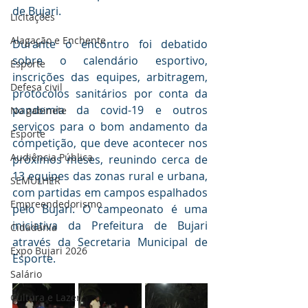
de Bujari.
Licitações
Alagação e Enchente
Durante o encontro foi debatido 
sobre o calendário esportivo, 
Esporte
inscrições das equipes, arbitragem, 
Defesa civil
protocolos sanitários por conta da 
pandemia da covid-19 e outros 
No gabinete
serviços para o bom andamento da 
Esporte
competição, que deve acontecer nos 
Audiência Pública
próximos meses, reunindo cerca de 
13 equipes das zonas rural e urbana, 
SEMULHER
com partidas em campos espalhados 
Empreendedorismo
pelo Bujari. O campeonato é uma 
iniciativa da Prefeitura de Bujari 
Cidadania
através da Secretaria Municipal de 
Expo Bujari 2026
Esporte.
Salário
Cultura e Lazer