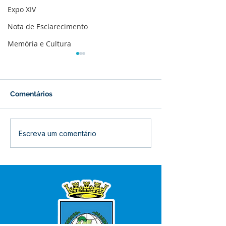
Expo XIV
Nota de Esclarecimento
Memória e Cultura
Comentários
Prefeitura inicia
Prefeitura de B
Escreva um comentário
revitalização da Praça
inaugura refor
Adalberto Mendes
Centro de Saú
Pereira
Raimunda Porfí
quinta-feira