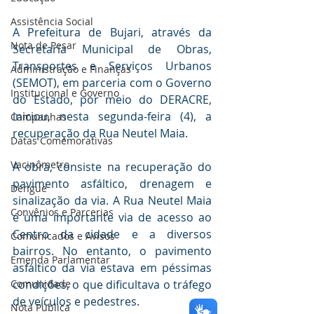
Assistência Social
A Prefeitura de Bujari, através da 
Nota de Pesar
Secretaria Municipal de Obras, 
Transportes e Serviços Urbanos 
Administração e Finanças
(SEMOT), em parceria com o Governo 
Institucional e Governo
do Estado, por meio do DERACRE, 
iniciou, nesta segunda-feira (4), a 
Campanhas
recuperação da Rua Neutel Maia.
Datas Comemorativas
Vacinômetro
A obra, consiste na recuperação do 
pavimento asfáltico, drenagem e 
Dengue
sinalização da via. A Rua Neutel Maia 
Convênios e Parcerias
é uma importante via de acesso ao 
Centro da cidade e a diversos 
Comunicados e Avisos
bairros. No entanto, o pavimento 
Emenda Parlamentar
asfáltico da via estava em péssimas 
condições, o que dificultava o tráfego 
Comunidade
de veículos e pedestres.
Nota Pública