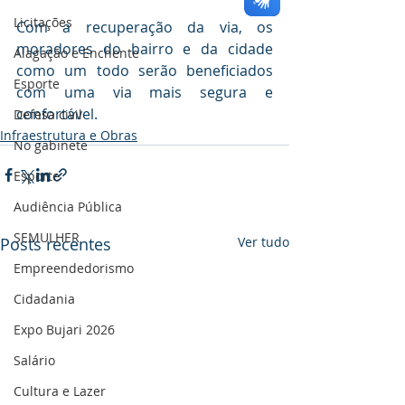
Licitações
Com a recuperação da via, os 
moradores do bairro e da cidade 
Alagação e Enchente
como um todo serão beneficiados 
Esporte
com uma via mais segura e 
confortável.
Defesa civil
Infraestrutura e Obras
No gabinete
Esporte
Audiência Pública
SEMULHER
Posts recentes
Ver tudo
Empreendedorismo
Cidadania
Expo Bujari 2026
Salário
Cultura e Lazer