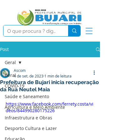
Post
Geral
Ascom
Geral
4 de set. de 2023
1 min de leitura
Prefeitura de Bujari inicia recuperação
COVID-19
da Rua Neutel Maia
Saúde e Saneamento
https://www.facebook.com/ferrety.costa/vi
Agricultura e Meio Ambiente
deos/844990280175226
Infraestrutura e Obras
Desporto Cultura e Lazer
Educação