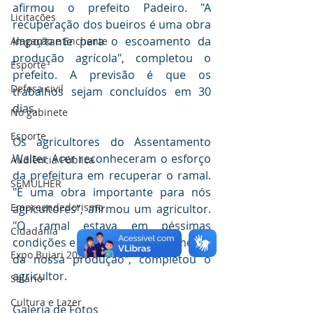
afirmou o prefeito Padeiro. "A 
Licitações
recuperação dos bueiros é uma obra 
importante para o escoamento da 
Alagação e Enchente
produção agrícola", completou o 
Esporte
prefeito. A previsão é que os 
Defesa civil
trabalhos sejam concluídos em 30 
dias.
No gabinete
Esporte
Os agricultores do Assentamento 
Walter Acer reconheceram o esforço 
Audiência Pública
da prefeitura em recuperar o ramal. 
SEMULHER
"É uma obra importante para nós 
Empreendedorismo
agricultores", afirmou um agricultor. 
"O ramal estava em péssimas 
Cidadania
condições e dificultava o escoamento 
Expo Bujari 2026
da nossa produção", completou o 
agricultor.
Salário
Cultura e Lazer
Galeria de Fotos