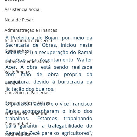
Assistência Social
Nota de Pesar
Administração e Finanças
A Prefeitura de Bujari, por meio da 
Institucional e Governo
Secretaria de Obras, iniciou neste 
Campanhas
sábado (21) a recuperação do Ramal 
da Zezé, no Assentamento Walter 
Datas Comemorativas
Acer. A obra está sendo realizada 
Vacinômetro
com mão de obra própria da 
prefeitura, devido à burocracia da 
Dengue
licitação dos bueiros.
Convênios e Parcerias
Comunicados e Avisos
O prefeito Padeiro e o vice Francisco 
Bessa acompanharam o início dos 
Emenda Parlamentar
trabalhos. "Estamos trabalhando 
Comunidade
para garantir a trafegabilidade do 
Ramal da Zezé para os agricultores", 
Nota Pública