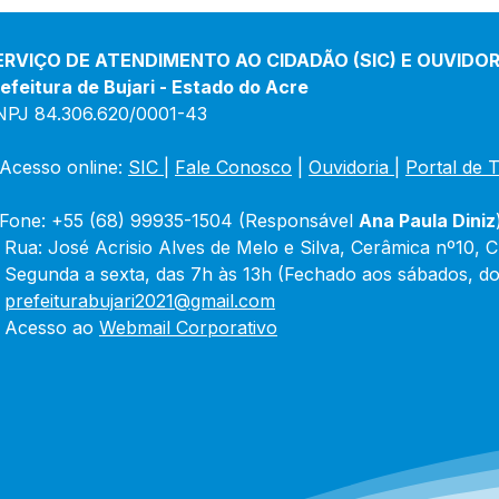
abastecimento de água
de B
com Operação Pipa
exer
pelo TCE
ERVIÇO DE ATENDIMENTO AO CIDADÃO (SIC) E OUVIDOR
arqu
efeitura de Bujari - Estado do Acre
nece
NPJ 84.306.620/0001-43
Acesso online: 
SIC 
| 
Fale Conosco
 | 
Ouvidoria
|
Portal de 
Fone: +55 (68) 99935-1504 (Responsável 
Ana Paula Diniz
 Rua: José Acrisio Alves de Melo e Silva, Cerâmica nº10, 
 Segunda a sexta, das 7h às 13h (Fechado aos sábados, do
 
prefeiturabujari2021@gmail.com
 Acesso ao 
Webmail Corporativo