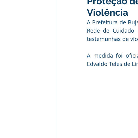
Proteção de
Institucional e Governo
Camp
Violência
A Prefeitura de Buj
Convênios e Parcerias
Comu
Rede de Cuidado e
testemunhas de viol
Licitações
Alagação e Enche
A medida foi ofici
Edvaldo Teles de Li
SEMULHER
Empreendedori