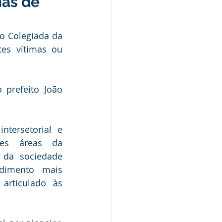
mas de
ão Colegiada da 
Nota Pública
es vítimas ou 
Audiência Pública
prefeito João 
ntersetorial e 
tes áreas da 
 da sociedade 
ndimento mais 
articulado às 