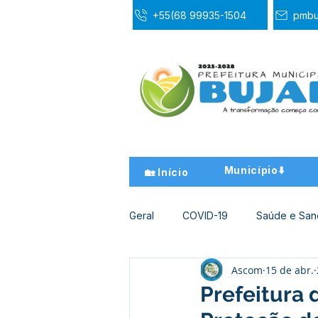
+55(68 99935-1504
pmbu
Município⬇️
🏡 Início
Geral
COVID-19
Saúde e Sa
Ascom
15 de abr.
Desporto Cultura e Lazer
Ed
Prefeitura 