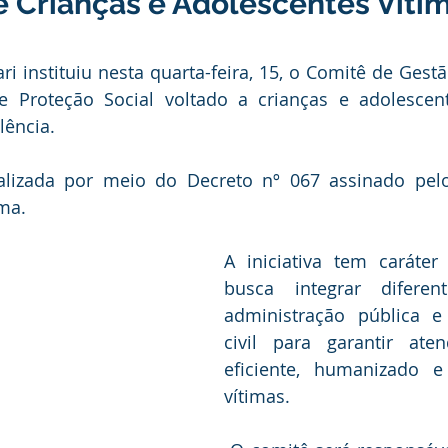
 Crianças e Adolescentes Víti
anhas
Datas Comemorativas
Vacinômetro
Dengue
ari instituiu nesta quarta-feira, 15, o Comitê de Gest
nicados e Avisos
Emenda Parlamentar
Comunidade
 Proteção Social voltado a crianças e adolescent
ência. 
nte
Esporte
Defesa civil
No gabinete
Esporte
alizada por meio do Decreto nº 067 assinado pelo 
ma. 
smo
Cidadania
Expo Bujari 2026
A iniciativa tem caráter i
busca integrar diferen
administração pública e
civil para garantir ate
eficiente, humanizado e 
vítimas.