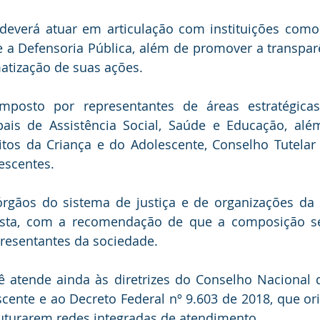
verá atuar em articulação com instituições como o 
e a Defensoria Pública, além de promover a transpar
matização de suas ações.
posto por representantes de áreas estratégicas,
pais de Assistência Social, Saúde e Educação, alé
itos da Criança e do Adolescente, Conselho Tutelar
escentes.
órgãos do sistema de justiça e de organizações da s
sta, com a recomendação de que a composição sej
presentantes da sociedade.
ê atende ainda às diretrizes do Conselho Nacional d
cente e ao Decreto Federal nº 9.603 de 2018, que or
ruturarem redes integradas de atendimento.