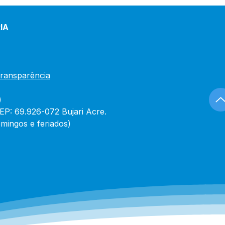
ujari tem as contas do
icio de 2024 aprovadas
/AC e processo é
IA
ivado sem a
ssidade de plenário
Transparência
)
CEP: 69.926-072 Bujari Acre.
mingos e feriados)