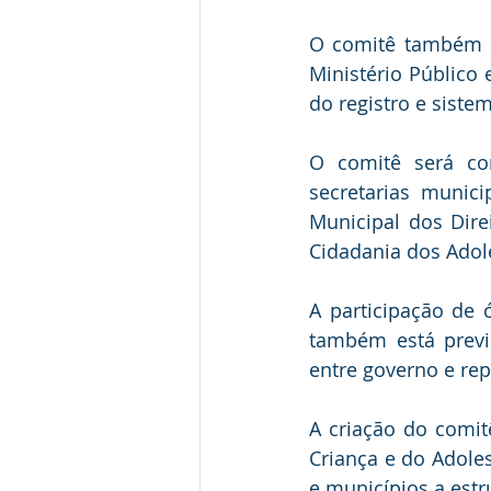
O comitê também de
Ministério Público 
do registro e siste
O comitê será com
secretarias munici
Municipal dos Dire
Cidadania dos Adol
A participação de 
também está previ
entre governo e re
A criação do comit
Criança e do Adoles
e municípios a est