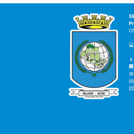
História e Desenvolvimento
com Bolo Gigante e
Resgate Cultural
S
Pr
C
💻
📱
🏢
📅
📧
📨