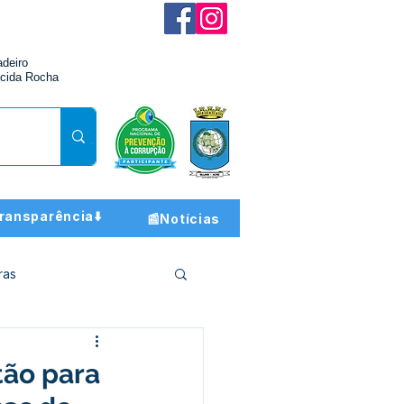
adeiro
cida Rocha
ransparência⬇️
📰Notícias
ras
ção e Finanças
tão para