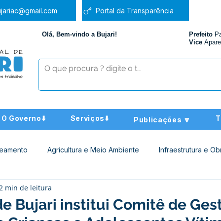
jariac@gmail.com
Portal da Transparência
Olá, Bem-vindo a Bujari!
Prefeito
P
Vice
Apare
O Governo⬇️
Serviços⬇️
T
Publicações 🔽
neamento
Agricultura e Meio Ambiente
Infraestrutura e Ob
2 min de leitura
ucação
Assistência Social
Nota de Pesar
Administra
de Bujari institui Comitê de Ges