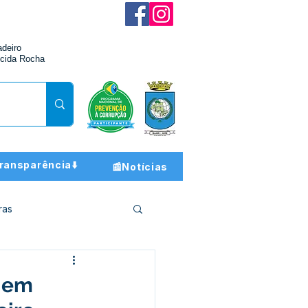
adeiro
cida Rocha
ransparência⬇️
📰Notícias
ras
ção e Finanças
o em