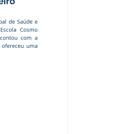
eiro
pal de Saúde e 
Nota Pública
Escola Cosmo 
 contou com a 
e ofereceu uma 
Audiência Pública