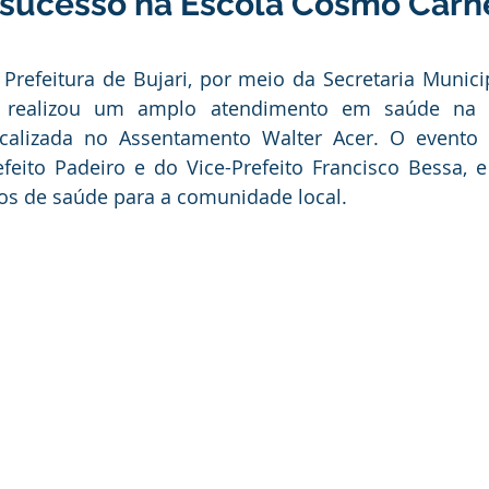
sucesso na Escola Cosmo Carn
anhas
Datas Comemorativas
Vacinômetro
Dengue
a Prefeitura de Bujari, por meio da Secretaria Munici
nicados e Avisos
Emenda Parlamentar
Comunidade
al, realizou um amplo atendimento em saúde na 
localizada no Assentamento Walter Acer. O evento
efeito Padeiro e do Vice-Prefeito Francisco Bessa, 
nte
Esporte
Defesa civil
No gabinete
Esporte
ços de saúde para a comunidade local.
smo
Cidadania
Expo Bujari 2026