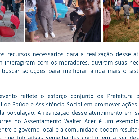
os recursos necessários para a realização desse a
m interagiram com os moradores, ouviram suas nece
uscar soluções para melhorar ainda mais o sist
vento reflete o esforço conjunto da Prefeitura d
al de Saúde e Assistência Social em promover ações 
a população. A realização desse atendimento em sa
rres no Assentamento Walter Acer é um exemplo 
entre o governo local e a comunidade podem resultar
se que iniciativas semelhantes continuem a ser des