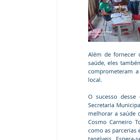
Além de fornecer 
saúde, eles també
comprometeram a b
local.
O sucesso desse e
Secretaria Municip
melhorar a saúde d
Cosmo Carneiro To
como as parcerias 
tangíveis. Espera-