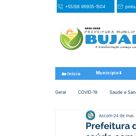
+55(68 99935-1504
pmbu
Município⬇️
🏡 Início
Geral
COVID-19
Saúde e Sa
Ascom
24 de mai.
Desporto Cultura e Lazer
Ed
Prefeitura