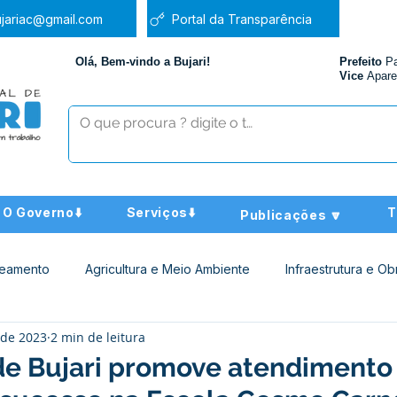
jariac@gmail.com
Portal da Transparência
Olá, Bem-vindo a Bujari!
Prefeito
P
Vice
Apare
O Governo⬇️
Serviços⬇️
T
Publicações 🔽
neamento
Agricultura e Meio Ambiente
Infraestrutura e Ob
 de 2023
2 min de leitura
ucação
Assistência Social
Nota de Pesar
Administra
 de Bujari promove atendiment