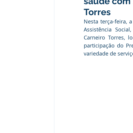
saúde com 
Institucional e Governo
Camp
Torres
Nesta terça-feira, 
Convênios e Parcerias
Comu
Assistência Soci
Carneiro Torres, 
participação do Pr
Licitações
Alagação e Enche
variedade de servi
SEMULHER
Empreendedori