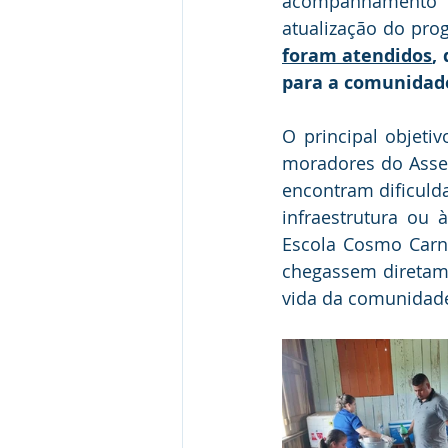
acompanhamento d
atualização do pro
foram atendidos
,
para a comunidad
O principal objetiv
moradores do Assen
encontram dificulda
infraestrutura ou 
Escola Cosmo Carnei
chegassem diretame
vida da comunidad