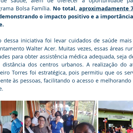
e saúde, além de oferecer a oportunidade par
grama Bolsa Família. 
No total, 
aproximadamente 7
 demonstrando o impacto positivo e a importância
e.
o dessa iniciativa foi levar cuidados de saúde mais 
tamento Walter Acer. Muitas vezes, essas áreas rura
des para obter assistência médica adequada, seja dev
à distância dos centros urbanos. A realização do a
ro Torres foi estratégica, pois permitiu que os ser
nte às pessoas, facilitando o acesso e melhorando 
e.