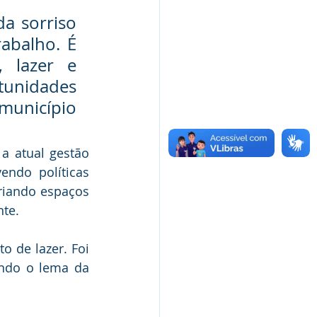
a sorriso 
balho. É 
 lazer e 
tunidades 
unicípio 
a atual gestão 
ndo políticas 
criando espaços 
nte.
 de lazer. Foi 
ndo o lema da 