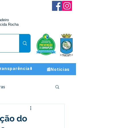
adeiro
cida Rocha
ransparência⬇️
📰Notícias
ras
ção e Finanças
ação do