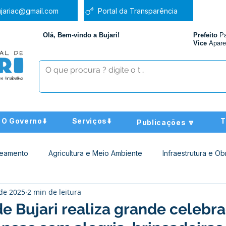
jariac@gmail.com
Portal da Transparência
Olá, Bem-vindo a Bujari!
Prefeito
P
Vice
Apare
O Governo⬇️
Serviços⬇️
T
Publicações 🔽
neamento
Agricultura e Meio Ambiente
Infraestrutura e Ob
 de 2025
2 min de leitura
ucação
Assistência Social
Nota de Pesar
Administra
de Bujari realiza grande celebr