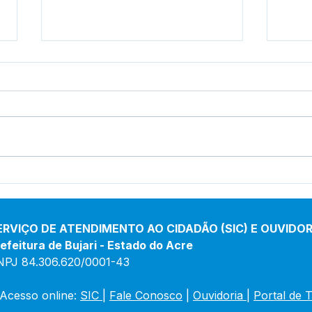
Na Torcida pela Seleção:
Buja
"Aulão do Hexa" Agita
Hist
Academia de Saúde e
com 
Movimenta Bujari.
Resg
ERVIÇO DE ATENDIMENTO AO CIDADÃO (SIC) E OUVIDOR
efeitura de Bujari - Estado do Acre
NPJ 84.306.620/0001-43
Acesso online: 
SIC 
| 
Fale Conosco
 | 
Ouvidoria
|
Portal de 