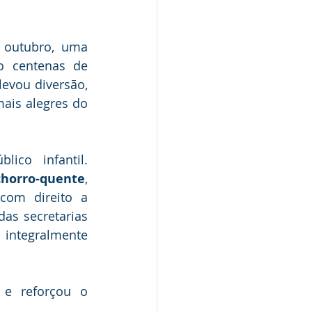
 outubro, uma 
o centenas de 
evou diversão, 
is alegres do 
A programação foi repleta de atividades que encantaram o público infantil. 
chorro-quente
, 
com direito a 
as secretarias 
integralmente 
e reforçou o 