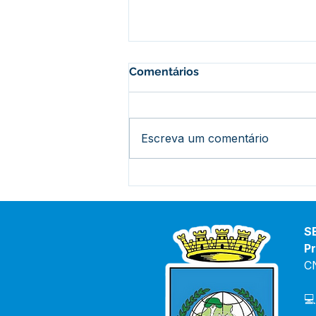
Comentários
Escreva um comentário
Prefeitura de Bujari lança o
concurso "Rainha do
Rodeio 2026"
S
Pr
C
💻