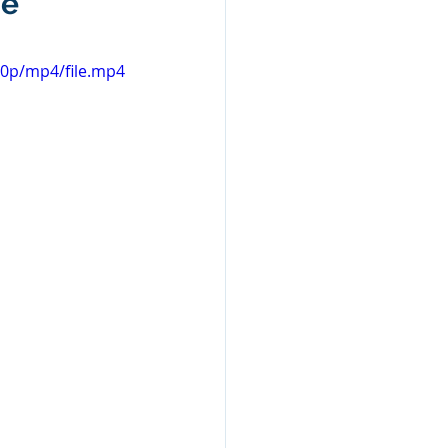
 e
60p/mp4/file.mp4
Nota Pública
Audiência Pública