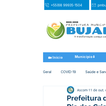
+55(68 99935-1504
pmbu
Município⬇️
🏡 Início
Geral
COVID-19
Saúde e Sa
Ascom
11 de out.
Desporto Cultura e Lazer
Ed
Prefeitura 