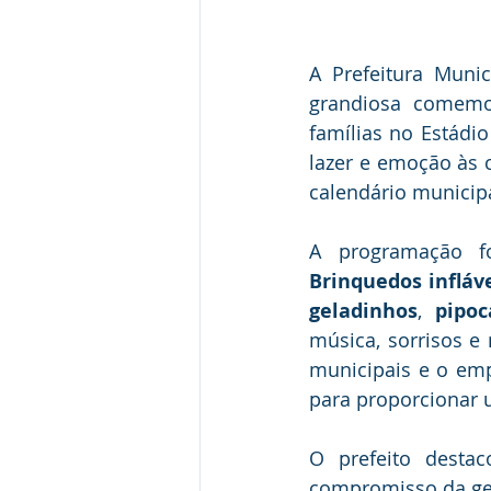
A Prefeitura Munic
grandiosa comem
famílias no Estádio
lazer e emoção às 
calendário municipa
Brinquedos infláv
geladinhos
, 
pipoc
música, sorrisos e 
municipais e o emp
para proporcionar u
O prefeito destac
compromisso da ges