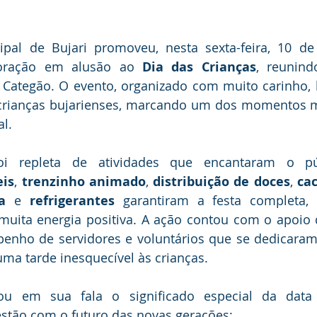
ipal de Bujari promoveu, nesta sexta-feira, 10 de
oração em alusão ao 
Dia das Crianças
, reunind
 Categão. O evento, organizado com muito carinho, l
crianças bujarienses, marcando um dos momentos ma
l.
eis
, 
trenzinho animado
, 
distribuição de doces
, 
ca
a
 e 
refrigerantes
 garantiram a festa completa, 
muita energia positiva. A ação contou com o apoio d
enho de servidores e voluntários que se dedicaram 
ma tarde inesquecível às crianças.
ou em sua fala o significado especial da data 
tão com o futuro das novas gerações: