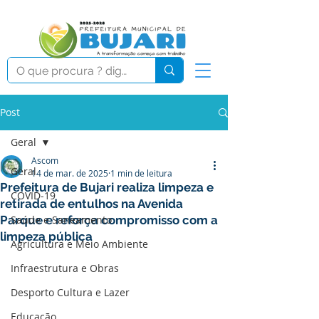
Post
Geral
Ascom
Geral
14 de mar. de 2025
1 min de leitura
Prefeitura de Bujari realiza limpeza e
COVID-19
retirada de entulhos na Avenida
Parque e reforça compromisso com a
Saúde e Saneamento
limpeza pública
Agricultura e Meio Ambiente
Infraestrutura e Obras
Desporto Cultura e Lazer
Educação