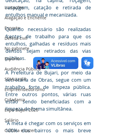
dedicação, na capina, roçagem, 
raspagem, catação e retirada de 
Licitações
entulhos manual e mecanizada.
Alagação e Enchente
Esporte
Quando necessário são realizadas 
frentes de trabalho para que os 
Defesa civil
entulhos, galhadas e resíduos mais 
No gabinete
densos sejam retirados das vias 
públicas.
Esporte
Audiência Pública
A Prefeitura de Bujari, por meio da 
SEMULHER
secretaria de Obras, segue com um 
trabalho forte de limpeza pública. 
Empreendedorismo
Entre outros pontos, várias ruas 
Cidadania
estão sendo beneficiadas com a 
limpeza de forma simultânea.
Expo Bujari 2026
Salário
“A meta é chegar com os serviços em 
100% dos bairros o mais breve 
Cultura e Lazer