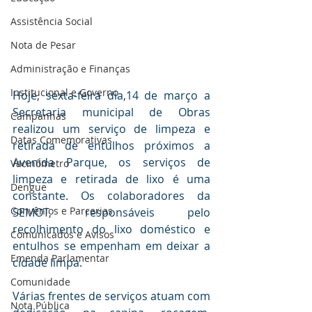
Assistência Social
Nota de Pesar
Administração e Finanças
Institucional e Governo
Hoje, sexta-feira dia,14 de março a 
Secretaria municipal de Obras 
Campanhas
realizou um serviço de limpeza e 
Datas Comemorativas
retirada de entulhos próximos a 
Avenida Parque, os serviços de 
Vacinômetro
limpeza e retirada de lixo é uma 
Dengue
constante. Os colaboradores da 
Convênios e Parcerias
SEMOT, responsáveis pelo 
recolhimento do lixo doméstico e 
Comunicados e Avisos
entulhos se empenham em deixar a 
Emenda Parlamentar
cidade limpa.
Comunidade
Várias frentes de serviços atuam com 
Nota Pública