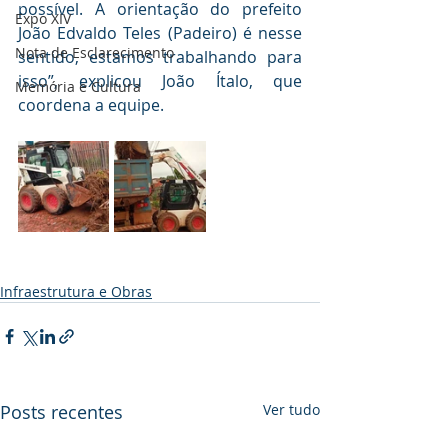
possível. A orientação do prefeito 
Expo XIV
João Edvaldo Teles (Padeiro) é nesse 
Nota de Esclarecimento
sentido, estamos trabalhando para 
isso”, explicou João Ítalo, que 
Memória e Cultura
coordena a equipe. 
Infraestrutura e Obras
Posts recentes
Ver tudo