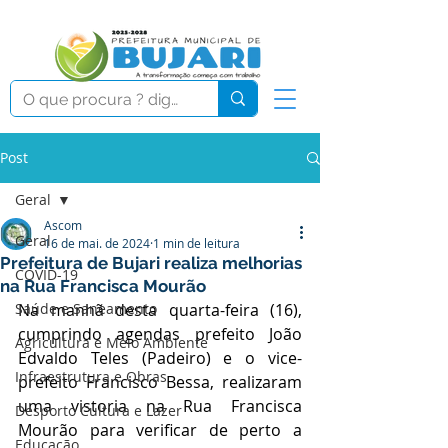
Post
Geral
Ascom
Geral
16 de mai. de 2024
1 min de leitura
Prefeitura de Bujari realiza melhorias
COVID-19
na Rua Francisca Mourão
Saúde e Saneamento
Na manhã desta quarta-feira (16), 
cumprindo agendas prefeito João 
Agricultura e Meio Ambiente
Edvaldo Teles (Padeiro) e o vice-
Infraestrutura e Obras
prefeito Francisco Bessa, realizaram 
uma vistoria na Rua Francisca 
Desporto Cultura e Lazer
Mourão para verificar de perto a 
Educação