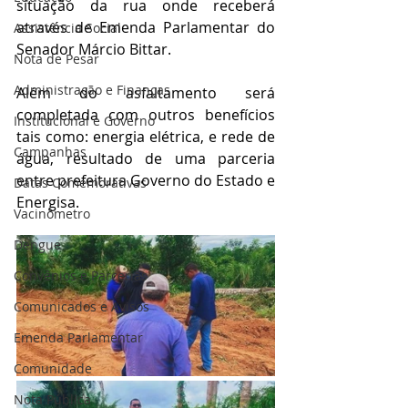
situação da rua onde receberá 
através de Emenda Parlamentar do 
Assistência Social
Senador Márcio Bittar.
Nota de Pesar
Administração e Finanças
Além do asfaltamento será 
completada com outros benefícios 
Institucional e Governo
tais como: energia elétrica, e rede de 
Campanhas
água, resultado de uma parceria 
entre prefeitura Governo do Estado e 
Datas Comemorativas
Energisa.
Vacinômetro
Dengue
Convênios e Parcerias
Comunicados e Avisos
Emenda Parlamentar
Comunidade
Nota Pública