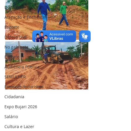
Licitações
Alagação e Enchente
Esporte
Defesa civil
No gabinete
Esporte
Audiência Pública
SEMULHER
Empreendedorismo
Cidadania
Expo Bujari 2026
Salário
Cultura e Lazer