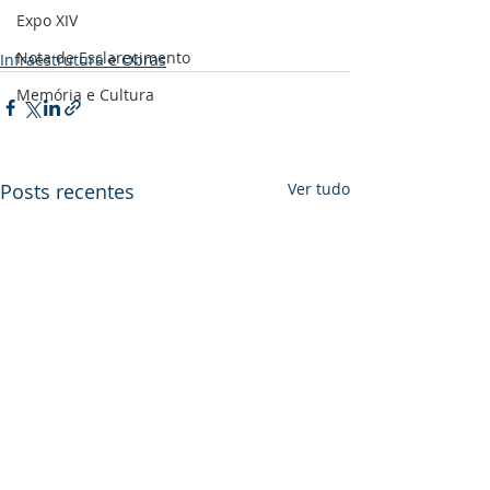
Expo XIV
Nota de Esclarecimento
Infraestrutura e Obras
Memória e Cultura
Posts recentes
Ver tudo