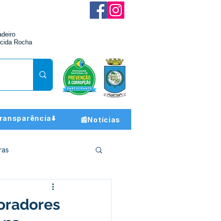
adeiro
cida Rocha
ransparência⬇️
📰Notícias
ras
ção e Finanças
moradores