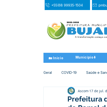
+55(68 99935-1504
pmbu
Município⬇️
🏡 Início
Geral
COVID-19
Saúde e Sa
Ascom
17 de jul. 
Desporto Cultura e Lazer
Ed
Prefeitura 