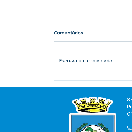
Comentários
Escreva um comentário
Bujari realiza estudo
gravimétrico para
aprimorar gestão de
resíduos sólidos
S
Pr
C
💻