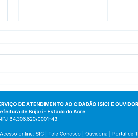
Mais Investimentos para
Pref
Fortalecer o Campo e
Secr
Impulsionar o
ali
Desenvolvimento de Bujari
prod
ERVIÇO DE ATENDIMENTO AO CIDADÃO (SIC) E OUVIDOR
efeitura de Bujari - Estado do Acre
NPJ 84.306.620/0001-43
Acesso online: 
SIC 
| 
Fale Conosco
 | 
Ouvidoria
|
Portal de 