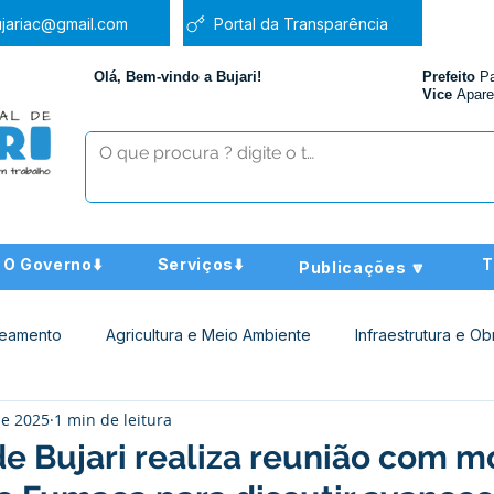
jariac@gmail.com
Portal da Transparência
Olá, Bem-vindo a Bujari!
Prefeito
P
Vice
Apare
O Governo⬇️
Serviços⬇️
T
Publicações 🔽
neamento
Agricultura e Meio Ambiente
Infraestrutura e Ob
de 2025
1 min de leitura
ucação
Assistência Social
Nota de Pesar
Administra
de Bujari realiza reunião com 