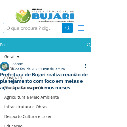
Post
Geral
Ascom
Geral
4 de fev. de 2025
1 min de leitura
Prefeitura de Bujari realiza reunião de
COVID-19
planejamento com foco em metas e
ações para os próximos meses
Saúde e Saneamento
Agricultura e Meio Ambiente
Infraestrutura e Obras
Desporto Cultura e Lazer
Educação