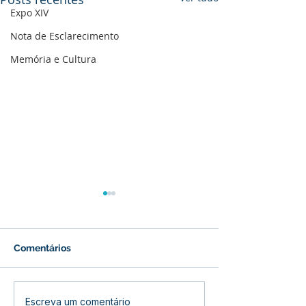
Expo XIV
Nota de Esclarecimento
Memória e Cultura
Comentários
Prefeitura de Bujari
Fundo Municipa
Escreva um comentário