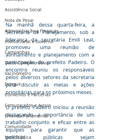
Assistência Social
Nota de Pesar
Na manhã dessa quarta-feira, a 
Administração e Finanças
Secretaria de Planejamento, sob a 
liderança da secretária Emili Leal, 
Institucional e Governo
promoveu uma reunião de 
Campanhas
alinhamento e planejamento com a 
participação do prefeito Padeiro. O 
Datas Comemorativas
encontro reuniu os responsáveis 
Vacinômetro
pelos diversos setores da secretaria 
Dengue
para discutir as metas e ações 
prioritárias para os próximos meses.
Convênios e Parcerias
Comunicados e Avisos
O prefeito Padeiro iniciou a reunião 
destacando a importância de um 
Emenda Parlamentar
trabalho conjunto e eficaz entre as 
Comunidade
equipes para garantir que as 
políticas públicas sejam 
Nota Pública