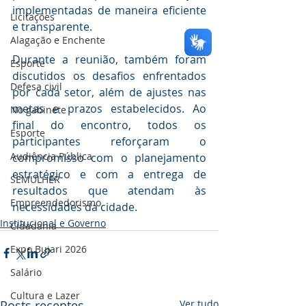
implementadas de maneira eficiente 
Licitações
e transparente.
Alagação e Enchente
Durante a reunião, também foram 
Esporte
discutidos os desafios enfrentados 
Defesa civil
por cada setor, além de ajustes nas 
metas e prazos estabelecidos. Ao 
No gabinete
final do encontro, todos os 
Esporte
participantes reforçaram o 
Audiência Pública
compromisso com o planejamento 
estratégico e com a entrega de 
SEMULHER
resultados que atendam às 
Empreendedorismo
necessidades da cidade.
Institucional e Governo
Cidadania
Expo Bujari 2026
Salário
Cultura e Lazer
Posts recentes
Ver tudo