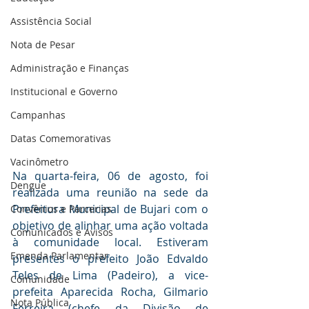
Assistência Social
Nota de Pesar
Administração e Finanças
Institucional e Governo
Campanhas
Datas Comemorativas
Vacinômetro
Na quarta-feira, 06 de agosto, foi 
Dengue
realizada uma reunião na sede da 
Prefeitura Municipal de Bujari com o 
Convênios e Parcerias
objetivo de alinhar uma ação voltada 
Comunicados e Avisos
à comunidade local. Estiveram 
Emenda Parlamentar
presentes o prefeito João Edvaldo 
Teles de Lima (Padeiro), a vice-
Comunidade
prefeita Aparecida Rocha, Gilmario 
Nota Pública
Ferreira (chefe da Divisão de 