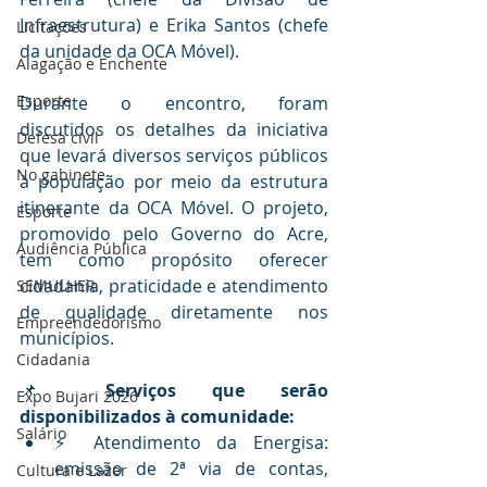
Infraestrutura) e Erika Santos (chefe 
Licitações
da unidade da OCA Móvel).
Alagação e Enchente
Esporte
Durante o encontro, foram 
discutidos os detalhes da iniciativa 
Defesa civil
que levará diversos serviços públicos 
No gabinete
à população por meio da estrutura 
itinerante da OCA Móvel. O projeto, 
Esporte
promovido pelo Governo do Acre, 
Audiência Pública
tem como propósito oferecer 
cidadania, praticidade e atendimento 
SEMULHER
de qualidade diretamente nos 
Empreendedorismo
municípios.
Cidadania
📌 
Serviços que serão 
Expo Bujari 2026
disponibilizados à comunidade:
Salário
⚡ Atendimento da Energisa: 
emissão de 2ª via de contas, 
Cultura e Lazer