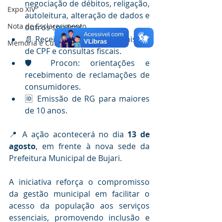
negociação de débitos, religação, 
Expo XIV
autoleitura, alteração de dados e 
Nota de Esclarecimento
outros serviços.
📄 Receita Federal – PAV: emissão 
Memória e Cultura
de CPF e consultas fiscais.
🛡️ Procon: orientações e 
recebimento de reclamações de 
consumidores.
🆔 Emissão de RG para maiores 
de 10 anos.
📍 A ação acontecerá no dia 
13 de 
agosto
, em frente à nova sede da 
Prefeitura Municipal de Bujari.
A iniciativa reforça o compromisso 
da gestão municipal em facilitar o 
acesso da população aos serviços 
essenciais, promovendo inclusão e 