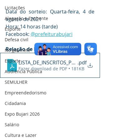
Licitações
Data do sorteio: Quarta-feira, 4 de 
Alagação e Enchente
agosto de 2021 
Hora: 14 horas (tarde)
Esporte
Facebook: 
@prefeiturabujari
Defesa civil
Relação de Pré-Inscritos
No gabinete
Esporte
LISTA_DE_INSCRITOS_POR_CURSO_QUALIFICA_ACRE
.pdf
Fazer download de PDF • 181KB
Audiência Pública
SEMULHER
Empreendedorismo
Cidadania
Expo Bujari 2026
Salário
Cultura e Lazer