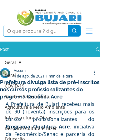
Post
Geral
Ascom
Geral
4 de ago. de 2021
1 min de leitura
Prefeitura divulga lista de pré-inscritos
COVID-19
nos cursos profissionalizantes do
programa Qualifica Acre
Saúde e Saneamento
A Prefeitura de Bujari recebeu mais 
Agricultura e Meio Ambiente
de 90 (noventa) inscrições para os 
Infraestrutura e Obras
cursos profissionalizantes do 
Programa Qualifica Acre
, iniciativa 
Desporto Cultura e Lazer
da Fecomércio/Senac e parceria do 
Educação