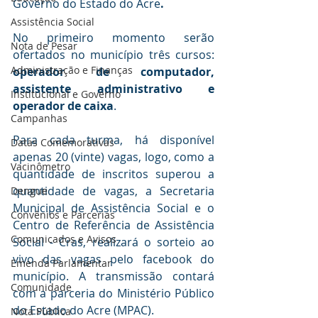
Governo do Estado do Acre
.
Assistência Social
No primeiro momento serão 
Nota de Pesar
ofertados no município três cursos: 
Administração e Finanças
operador de computador, 
assistente administrativo e 
Institucional e Governo
operador de caixa
. 
Campanhas
Para cada turma, há disponível 
Datas Comemorativas
apenas 20 (vinte) vagas, logo, como a 
Vacinômetro
quantidade de inscritos superou a 
quantidade de vagas, a Secretaria 
Dengue
Municipal de Assistência Social e o 
Convênios e Parcerias
Centro de Referência de Assistência 
Comunicados e Avisos
Social - Cras, realizará o sorteio ao 
vivo das vagas pelo facebook do 
Emenda Parlamentar
município. A transmissão contará 
Comunidade
com a parceria do Ministério Público 
do Estado do Acre (MPAC).
Nota Pública